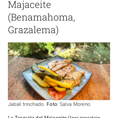
Majaceite
(Benamahoma,
Grazalema)
Jabalí trinchado.
Foto
: Salva Moreno
La Tasquita del Majaceite (
leer reportaje