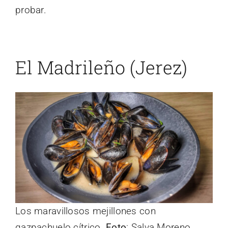
probar.
El Madrileño (Jerez)
Los maravillosos mejillones con
gazpachuelo cítrico.
Foto
: Salva Moreno