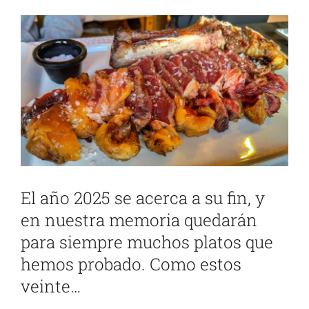
Ver
imagen
más
grande
El año 2025 se acerca a su fin, y
en nuestra memoria quedarán
para siempre muchos platos que
hemos probado. Como estos
veinte…