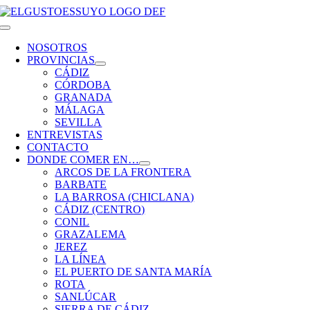
Saltar
al
Toggle
contenido
Navigation
NOSOTROS
PROVINCIAS
CÁDIZ
CÓRDOBA
GRANADA
MÁLAGA
SEVILLA
ENTREVISTAS
CONTACTO
DONDE COMER EN…
ARCOS DE LA FRONTERA
BARBATE
LA BARROSA (CHICLANA)
CÁDIZ (CENTRO)
CONIL
GRAZALEMA
JEREZ
LA LÍNEA
EL PUERTO DE SANTA MARÍA
ROTA
SANLÚCAR
SIERRA DE CÁDIZ