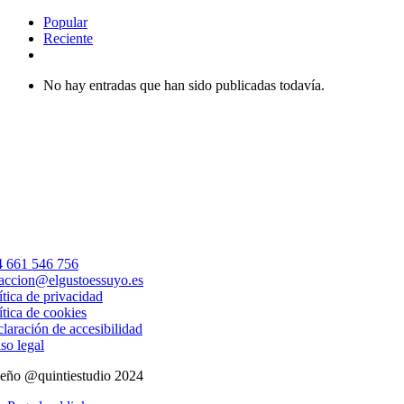
Popular
Reciente
Comentarios
No hay entradas que han sido publicadas todavía.
 661 546 756
accion@elgustoessuyo.es
ítica de privacidad
ítica de cookies
laración de accesibilidad
so legal
eño @quintiestudio 2024