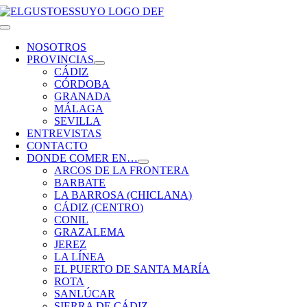
Saltar
al
Toggle
contenido
Navigation
NOSOTROS
PROVINCIAS
CÁDIZ
CÓRDOBA
GRANADA
MÁLAGA
SEVILLA
ENTREVISTAS
CONTACTO
DONDE COMER EN…
ARCOS DE LA FRONTERA
BARBATE
LA BARROSA (CHICLANA)
CÁDIZ (CENTRO)
CONIL
GRAZALEMA
JEREZ
LA LÍNEA
EL PUERTO DE SANTA MARÍA
ROTA
SANLÚCAR
SIERRA DE CÁDIZ