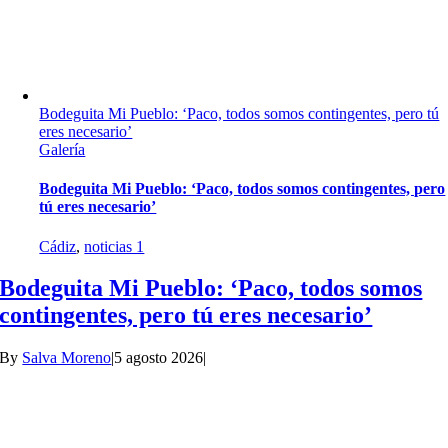
Bodeguita Mi Pueblo: ‘Paco, todos somos contingentes, pero tú
eres necesario’
Galería
Bodeguita Mi Pueblo: ‘Paco, todos somos contingentes, pero
tú eres necesario’
Cádiz
,
noticias 1
Bodeguita Mi Pueblo: ‘Paco, todos somos
contingentes, pero tú eres necesario’
By
Salva Moreno
|
5 agosto 2026
|