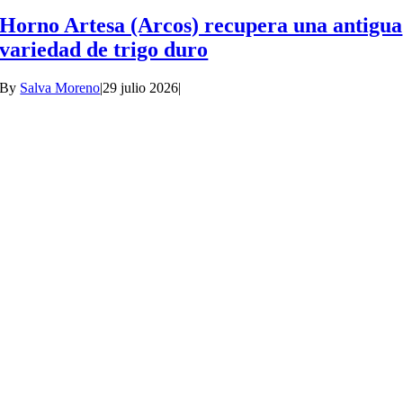
Horno Artesa (Arcos) recupera una antigua
variedad de trigo duro
By
Salva Moreno
|
29 julio 2026
|