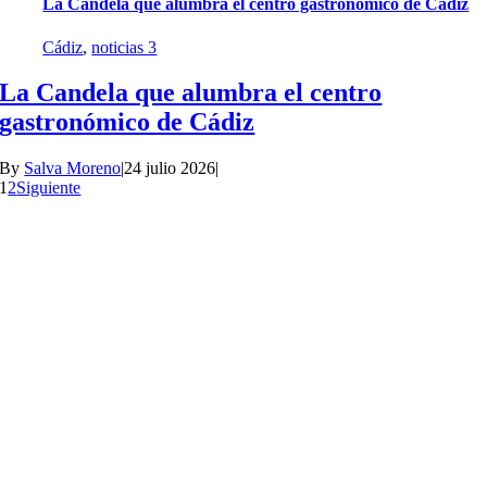
La Candela que alumbra el centro gastronómico de Cádiz
Cádiz
,
noticias 3
La Candela que alumbra el centro
gastronómico de Cádiz
By
Salva Moreno
|
24 julio 2026
|
1
2
Siguiente