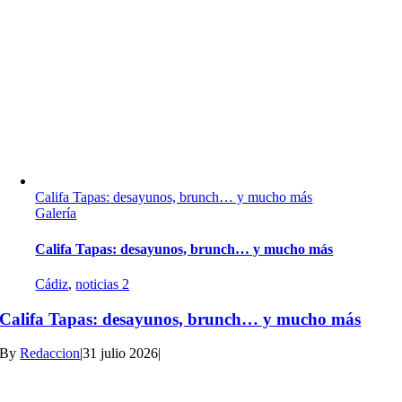
Califa Tapas: desayunos, brunch… y mucho más
Galería
Califa Tapas: desayunos, brunch… y mucho más
Cádiz
,
noticias 2
Califa Tapas: desayunos, brunch… y mucho más
By
Redaccion
|
31 julio 2026
|