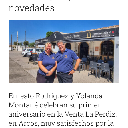
novedades
Ver
imagen
más
grande
Ernesto Rodríguez y Yolanda
Montané celebran su primer
aniversario en la Venta La Perdiz,
en Arcos, muy satisfechos por la