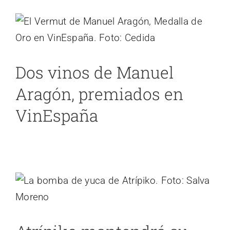
premiados en VinEspaña
Cádiz
noticias 2
Dos vinos de Manuel
Aragón, premiados en
VinEspaña
Atrípiko mantendrá su menú de San
Valentín varios meses (con
modificaciones)
noticias 2
Cádiz
noticias 4