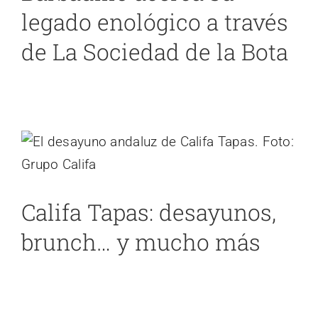
legado enológico a través
de La Sociedad de la Bota
Califa Tapas: desayunos, brunch… y
mucho más
Cádiz
noticias 2
Califa Tapas: desayunos,
brunch… y mucho más
La Bodega Manuel Aragón celebra la
‘Puesta de Sol en la Bodega’ el 8 de