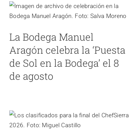
agosto
Cádiz
noticias 2
La Bodega Manuel
Aragón celebra la ‘Puesta
de Sol en la Bodega’ el 8
de agosto
El ChefSierra de Cádiz se decidirá el 12
de mayo. Estos son los finalistas…
Cádiz
noticias 2
noticias 4