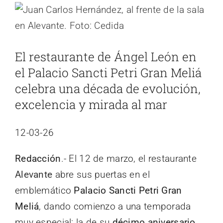
Ver
imagen
más
El restaurante de Ángel León en
grande
el Palacio Sancti Petri Gran Meliá
celebra una década de evolución,
excelencia y mirada al mar
12-03-26
Redacción
.- El 12 de marzo, el restaurante
Alevante
abre sus puertas en el
emblemático
Palacio Sancti Petri Gran
Meliá
, dando comienzo a una temporada
muy especial: la de su
décimo aniversario
.