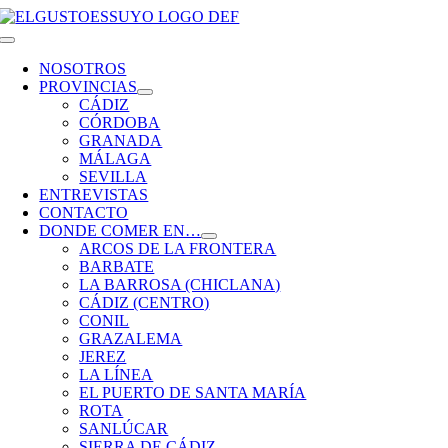
Saltar
al
Toggle
contenido
Navigation
NOSOTROS
PROVINCIAS
CÁDIZ
CÓRDOBA
GRANADA
MÁLAGA
SEVILLA
ENTREVISTAS
CONTACTO
DONDE COMER EN…
ARCOS DE LA FRONTERA
BARBATE
LA BARROSA (CHICLANA)
CÁDIZ (CENTRO)
CONIL
GRAZALEMA
JEREZ
LA LÍNEA
EL PUERTO DE SANTA MARÍA
ROTA
SANLÚCAR
SIERRA DE CÁDIZ