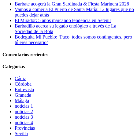
Barbate acogerá la Gran Sardinada & Fiesta Marinera 2026
Vamos a comer a El Puerto de Santa María: 12 lugares que no
puedes dejar atrás
El Mirador: 5 años marcando tendencia en Setenil
Barbadillo acerca su legado enológico a través de La
Sociedad de la Bota
Bodeguita Mi Pueblo: ‘Paco, todos somos contingentes, pero
tú eres necesario’
Comentarios recientes
Categorías
Cádiz
Córdoba
Entrevista
Granada
Málaga
noticias 1
noticias 2
noticias 3
noticias 4
Provincias
Sevilla