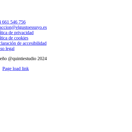
 661 546 756
accion@elgustoessuyo.es
ítica de privacidad
ítica de cookies
laración de accesibilidad
so legal
eño @quintiestudio 2024
Page load link
Ir
a
Arriba