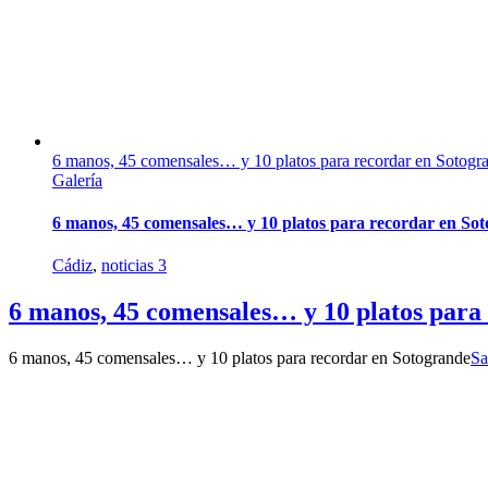
6 manos, 45 comensales… y 10 platos para recordar en Sotogr
Galería
6 manos, 45 comensales… y 10 platos para recordar en So
Cádiz
,
noticias 3
6 manos, 45 comensales… y 10 platos para
6 manos, 45 comensales… y 10 platos para recordar en Sotogrande
Sa