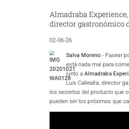
imagen
Almadraba Experience, 
más
director gastronómico 
grande
02-06-26
Salva Moreno
.- Pasear p
está nada mal para comen
junto a
Almadraba Exper
Luis Callealta, director
los secretos del producto que c
pueden ser los próximos que ca