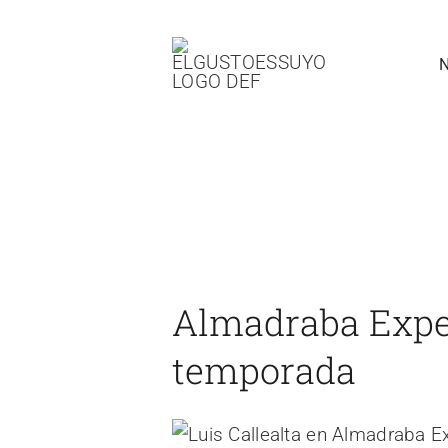
Saltar
al
contenido
Almadraba Experience ya na
temporada
Almadraba Expe
temporada
Ver