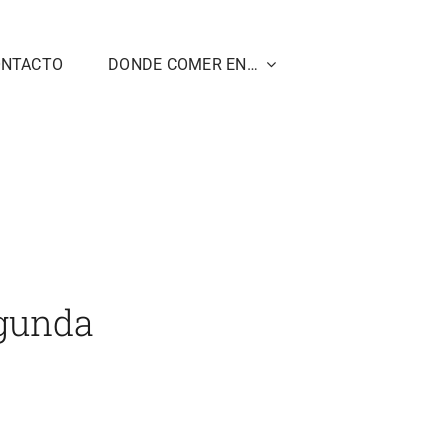
ONTACTO
DONDE COMER EN…
 Experience ya navega en su segunda temporada
egunda