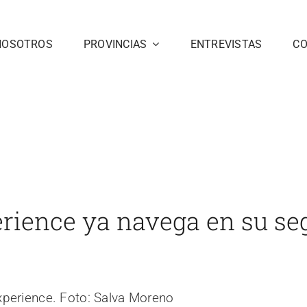
NOSOTROS
PROVINCIAS
ENTREVISTAS
C
vega en su segunda
Inicio
Cádiz
noticias 3
Almadraba
rience ya navega en su s