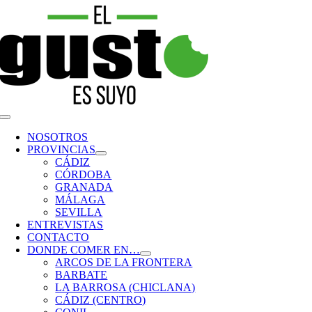
Saltar
al
contenido
Toggle
Navigation
NOSOTROS
PROVINCIAS
CÁDIZ
CÓRDOBA
GRANADA
MÁLAGA
SEVILLA
ENTREVISTAS
CONTACTO
DONDE COMER EN…
ARCOS DE LA FRONTERA
BARBATE
LA BARROSA (CHICLANA)
CÁDIZ (CENTRO)