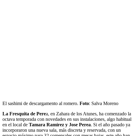
El sashimi de descargamento al romero.
Foto
: Salva Moreno
La Fresquita de Pere
a, en Zahara de los Atunes, ha comenzado la
octava temporada con novedades en sus instalaciones, algo habitual
en el local de
Tamara Ramírez y Jose Perea
. Si el año pasado ya
incorporaron una nueva sala, más discreta y reservada, con un
espacio máximo para 32 comensales con mesas bajas, este año han