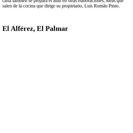
carta también se prepara el atún en otras elaboraciones, ideas que
salen de la cocina que dirige su propietario, Luis Román Pinto.
El Alférez, El Palmar