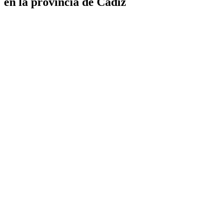
en la provincia de Cádiz
Ver
imagen
más
grande