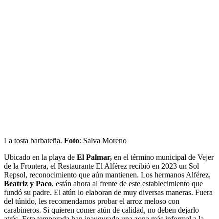
La tosta barbateña.
Foto
: Salva Moreno
Ubicado en la playa de
El Palmar,
en el término municipal de Vejer
de la Frontera, el Restaurante El Alférez recibió en 2023 un Sol
Repsol, reconocimiento que aún mantienen. Los hermanos Alférez,
Beatriz y Paco
, están ahora al frente de este establecimiento que
fundó su padre. El atún lo elaboran de muy diversas maneras. Fuera
del túnido, les recomendamos probar el arroz meloso con
carabineros. Si quieren comer atún de calidad, no deben dejarlo
atrás. Esta temporada han inaugurado una zona más informal a la