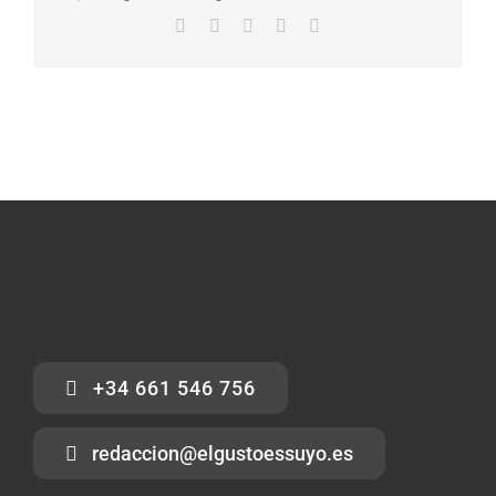
Facebook
X
LinkedIn
WhatsApp
Correo
electrónico
+34 661 546 756
redaccion@elgustoessuyo.es