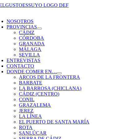
Saltar
al
oggle
contenido
avigation
NOSOTROS
PROVINCIAS
CÁDIZ
CÓRDOBA
GRANADA
MÁLAGA
SEVILLA
ENTREVISTAS
CONTACTO
DONDE COMER EN…
ARCOS DE LA FRONTERA
BARBATE
LA BARROSA (CHICLANA)
CÁDIZ (CENTRO)
CONIL
GRAZALEMA
JEREZ
LA LÍNEA
EL PUERTO DE SANTA MARÍA
ROTA
SANLÚCAR
SIERRA DE CÁDIZ