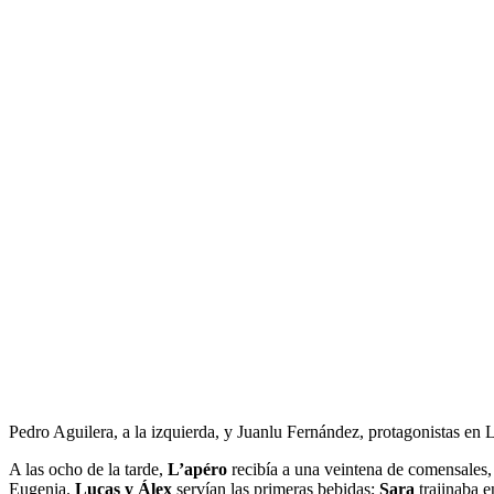
Pedro Aguilera, a la izquierda, y Juanlu Fernández, protagonistas en
A las ocho de la tarde,
L’apéro
recibía a una veintena de comensales, 
Eugenia.
Lucas y Álex
servían las primeras bebidas;
Sara
trajinaba e