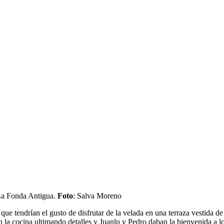
 La Fonda Antigua.
Foto
: Salva Moreno
que tendrían el gusto de disfrutar de la velada en una terraza vestida 
n la cocina ultimando detalles y Juanlu y Pedro daban la bienvenida a 