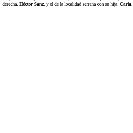
derecha,
Héctor Sanz
, y el de la localidad serrana con su hija,
Carla
.