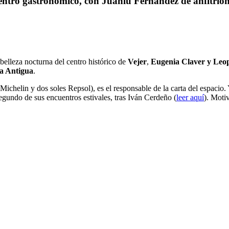
ntro gastronómico, con Juanlu Fernández de anfitrión
 belleza nocturna del centro histórico de
Vejer
,
Eugenia Claver y Leop
a Antigua
.
Michelin y dos soles Repsol), es el responsable de la carta del espacio. 
 segundo de sus encuentros estivales, tras Iván Cerdeño (
leer aquí
). Moti