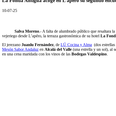
La Fonda Antigua acoge en L’apéro su segundo encue
10-07-25
Salva Moreno
.- A falta de alumbrado público que resaltara la
vejeriego desde L’apéro, la terraza gastronómica de su hotel
La Fond
El jerezano
Juanlu Fernández
, de
LÚ Cocina y Alma
(dos estrellas 
Mesón Sabor Andaluz
en
Alcalá del Valle
(una estrella y un sol), al
en una cena maridada con los vinos de las
Bodegas Valdespino
.