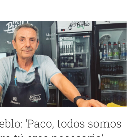
eblo: ‘Paco, todos somos
desayunos, brunch… y mucho más