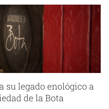
a su legado enológico a
co, todos somos contingentes, pero tú eres
iedad de la Bota
necesario’
Cádiz
noticias 3