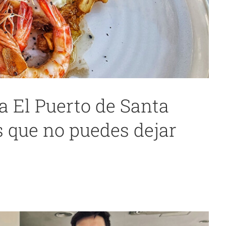
 El Puerto de Santa
s que no puedes dejar
os marcando tendencia en Setenil
Cádiz
noticias 1