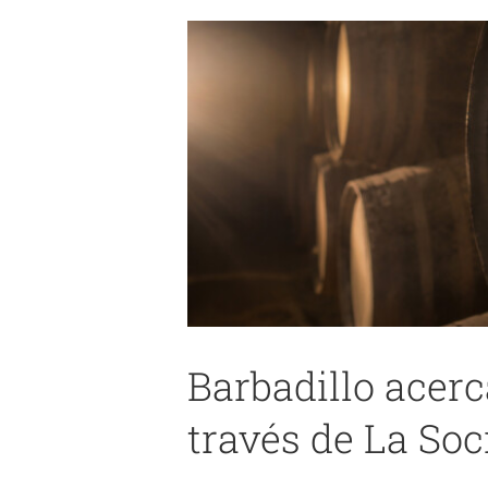
Barbadillo acerc
Bodeguita Mi Pueblo: ‘Pa
través de La Soc