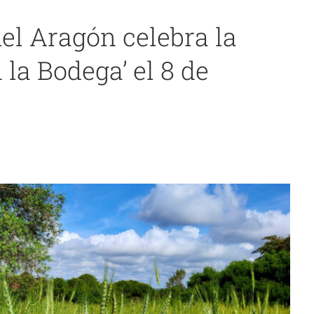
l Aragón celebra la
 la Bodega’ el 8 de
cupera una antigua variedad de trigo duro
Cádiz
noticias 4