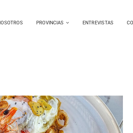
NOSOTROS
PROVINCIAS
ENTREVISTAS
C
o de Santa María: 12 lugares que no puedes
dejar atrás
Cádiz
noticias 1