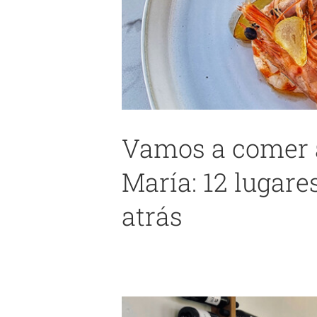
Vamos a comer a
María: 12 lugare
El Mirador: 5 añ
atrás