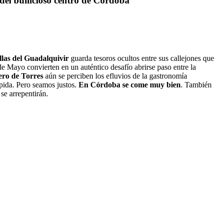
 del bullicioso centro de Córdoba
illas del Guadalquivir
guarda tesoros ocultos entre sus callejones que
de Mayo convierten en un auténtico desafío abrirse paso entre la
ero de Torres
aún se perciben los efluvios de la gastronomía
pida. Pero seamos justos.
En Córdoba se come muy bien
. También
 se arrepentirán.