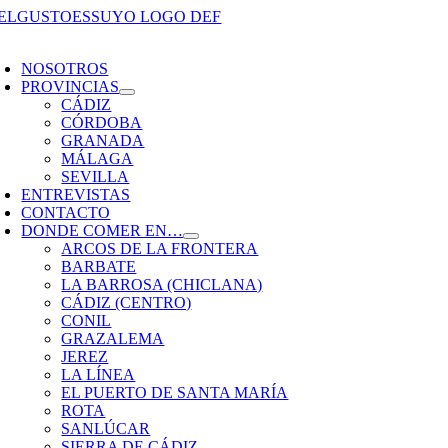
Saltar
al
oggle
contenido
avigation
NOSOTROS
PROVINCIAS
CÁDIZ
CÓRDOBA
GRANADA
MÁLAGA
SEVILLA
ENTREVISTAS
CONTACTO
DONDE COMER EN…
ARCOS DE LA FRONTERA
BARBATE
LA BARROSA (CHICLANA)
CÁDIZ (CENTRO)
CONIL
GRAZALEMA
JEREZ
LA LÍNEA
EL PUERTO DE SANTA MARÍA
ROTA
SANLÚCAR
SIERRA DE CÁDIZ