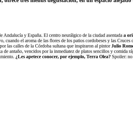
a, ofrece tres menús degustación, en un espacio alejado
 de Andalucía y España. El centro neurálgico de la ciudad asentada
a or
o, cuando el aroma de las flores de los patios cordobeses y las Cruces 
por las calles de la Córdoba sultana que inspiraron al pintor
Julio Rom
 de antaño, vencidos por la inmediatez de platos sencillos y comida rá
camiento.
¿Les apetece conocer, por ejemplo, Terra Olea?
Spoiler: no