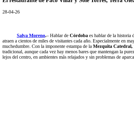
El restaurante de Paco Villar y Sole Torres, Terra Ole
28-04-26
Salva Moreno
.
– Hablar de
Córdoba
es hablar de la historia
atraen a cientos de miles de visitantes cada año. Especialmente en may
muchedumbre. Con la imponente estampa de la
Mezquita Catedral,
tradicional, aunque cada vez hay menos bares que mantengan la pureza
lejos del centro, en ambientes más relajados y sin problemas de apar