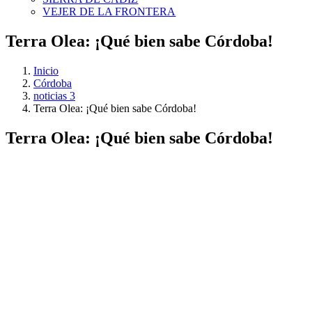
VEJER DE LA FRONTERA
Terra Olea: ¡Qué bien sabe Córdoba!
Inicio
Córdoba
noticias 3
Terra Olea: ¡Qué bien sabe Córdoba!
Terra Olea: ¡Qué bien sabe Córdoba!
Ver
imagen
más
grande