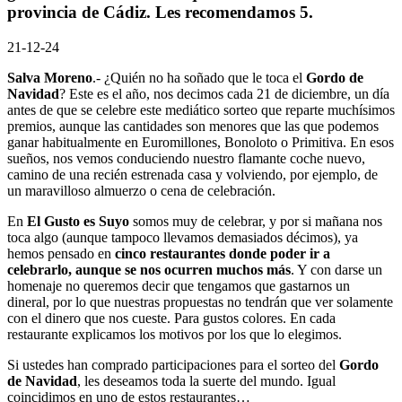
provincia de Cádiz. Les recomendamos 5.
21-12-24
Salva Moreno
.- ¿Quién no ha soñado que le toca el
Gordo de
Navidad
? Este es el año, nos decimos cada 21 de diciembre, un día
antes de que se celebre este mediático sorteo que reparte muchísimos
premios, aunque las cantidades son menores que las que podemos
ganar habitualmente en Euromillones, Bonoloto o Primitiva. En esos
sueños, nos vemos conduciendo nuestro flamante coche nuevo,
camino de una recién estrenada casa y volviendo, por ejemplo, de
un maravilloso almuerzo o cena de celebración.
En
El Gusto es Suyo
somos muy de celebrar, y por si mañana nos
toca algo (aunque tampoco llevamos demasiados décimos), ya
hemos pensado en
cinco restaurantes donde poder ir a
celebrarlo, aunque se nos ocurren muchos más
. Y con darse un
homenaje no queremos decir que tengamos que gastarnos un
dineral, por lo que nuestras propuestas no tendrán que ver solamente
con el dinero que nos cueste. Para gustos colores. En cada
restaurante explicamos los motivos por los que lo elegimos.
Si ustedes han comprado participaciones para el sorteo del
Gordo
de Navidad
, les deseamos toda la suerte del mundo. Igual
coincidimos en uno de estos restaurantes…