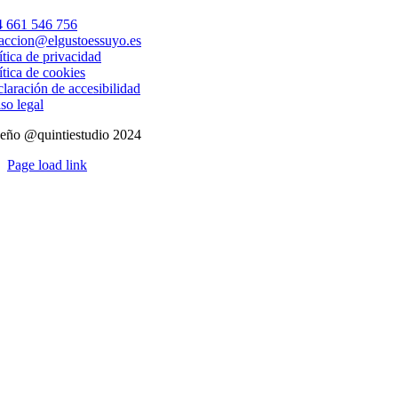
 661 546 756
accion@elgustoessuyo.es
ítica de privacidad
ítica de cookies
laración de accesibilidad
so legal
eño @quintiestudio 2024
Page load link
Ir
a
Arriba