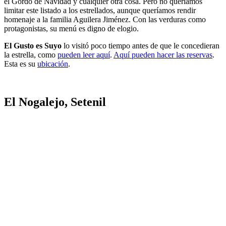
el Gordo de Navidad y cualquier otra cosa. Pero no queríamos
limitar este listado a los estrellados, aunque queríamos rendir
homenaje a la familia Aguilera Jiménez. Con las verduras como
protagonistas, su menú es digno de elogio.
El Gusto es Suyo
lo visitó poco tiempo antes de que le concedieran
la estrella, como
pueden leer aquí
.
Aquí pueden hacer las reservas
.
Esta es su
ubicación
.
El Nogalejo, Setenil