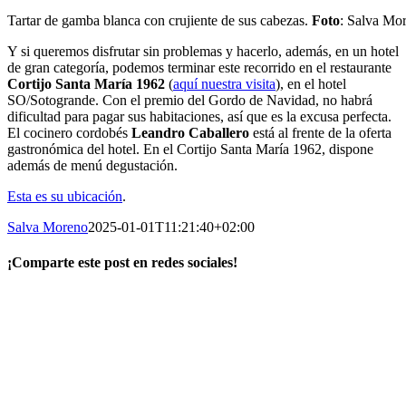
Tartar de gamba blanca con crujiente de sus cabezas.
Foto
: Salva Mo
Y si queremos disfrutar sin problemas y hacerlo, además, en un hotel
de gran categoría, podemos terminar este recorrido en el restaurante
Cortijo Santa María 1962
(
aquí nuestra visita
), en el hotel
SO/Sotogrande. Con el premio del Gordo de Navidad, no habrá
dificultad para pagar sus habitaciones, así que es la excusa perfecta.
El cocinero cordobés
Leandro Caballero
está al frente de la oferta
gastronómica del hotel. En el Cortijo Santa María 1962, dispone
además de menú degustación.
Esta es su ubicación
.
Salva Moreno
2025-01-01T11:21:40+02:00
¡Comparte este post en redes sociales!
Facebook
X
LinkedIn
WhatsApp
Correo
electrónico