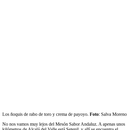
Los ñoquis de rabo de toro y crema de payoyo.
Foto
: Salva Moreno
No nos vamos muy lejos del Mesón Sabor Andaluz. A apenas unos
kilómetros de Alcalá del Valle está Setenil, y allí se encuentra el