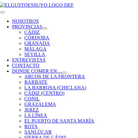
Saltar
al
Toggle
contenido
Navigation
NOSOTROS
PROVINCIAS
CÁDIZ
CÓRDOBA
GRANADA
MÁLAGA
SEVILLA
ENTREVISTAS
CONTACTO
DONDE COMER EN…
ARCOS DE LA FRONTERA
BARBATE
LA BARROSA (CHICLANA)
CÁDIZ (CENTRO)
CONIL
GRAZALEMA
JEREZ
LA LÍNEA
EL PUERTO DE SANTA MARÍA
ROTA
SANLÚCAR
SIERRA DE CÁDIZ