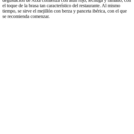
degustación de Atxa comienza con atún rojo, lechuga y ramallo, con
el toque de la brasa tan característico del restaurante. Al mismo
tiempo, se sirve el mejillón con berza y panceta ibérica, con el que
se recomienda comenzar.