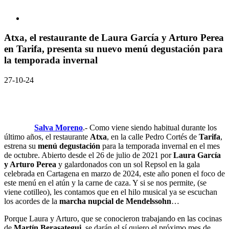
Atxa, el restaurante de Laura García y Arturo Perea
en Tarifa, presenta su nuevo menú degustación para
la temporada invernal
27-10-24
Salva Moreno
.- Como viene siendo habitual durante los
último años, el restaurante
Atxa
, en la calle Pedro Cortés de
Tarifa
,
estrena su
menú degustación
para la temporada invernal en el mes
de octubre. Abierto desde el 26 de julio de 2021 por
Laura García
y Arturo Perea
y galardonados con un sol Repsol en la gala
celebrada en Cartagena en marzo de 2024, este año ponen el foco de
este menú en el atún y la carne de caza. Y si se nos permite, (se
viene cotilleo), les contamos que en el hilo musical ya se escuchan
los acordes de la
marcha nupcial de Mendelssohn
…
Porque Laura y Arturo, que se conocieron trabajando en las cocinas
de
Martín Berasategui
, se darán el sí quiero el próximo mes de