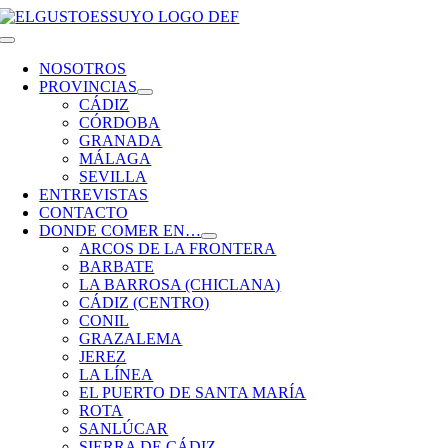
Saltar
al
Toggle
contenido
Navigation
NOSOTROS
PROVINCIAS
CÁDIZ
CÓRDOBA
GRANADA
MÁLAGA
SEVILLA
ENTREVISTAS
CONTACTO
DONDE COMER EN…
ARCOS DE LA FRONTERA
BARBATE
LA BARROSA (CHICLANA)
CÁDIZ (CENTRO)
CONIL
GRAZALEMA
JEREZ
LA LÍNEA
EL PUERTO DE SANTA MARÍA
ROTA
SANLÚCAR
SIERRA DE CÁDIZ