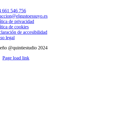
 661 546 756
accion@elgustoessuyo.es
ítica de privacidad
ítica de cookies
laración de accesibilidad
so legal
eño @quintiestudio 2024
Page load link
Ir
a
Arriba