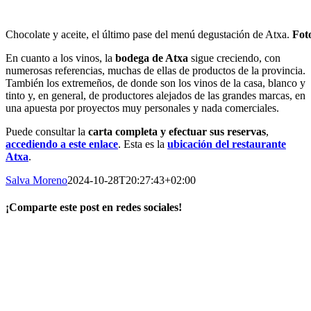
Chocolate y aceite, el último pase del menú degustación de Atxa.
Fot
En cuanto a los vinos, la
bodega de Atxa
sigue creciendo, con
numerosas referencias, muchas de ellas de productos de la provincia.
También los extremeños, de donde son los vinos de la casa, blanco y
tinto y, en general, de productores alejados de las grandes marcas, en
una apuesta por proyectos muy personales y nada comerciales.
Puede consultar la
carta completa y efectuar sus reservas
,
accediendo a este enlace
. Esta es la
ubicación del restaurante
Atxa
.
Salva Moreno
2024-10-28T20:27:43+02:00
¡Comparte este post en redes sociales!
Facebook
X
LinkedIn
WhatsApp
Correo
electrónico