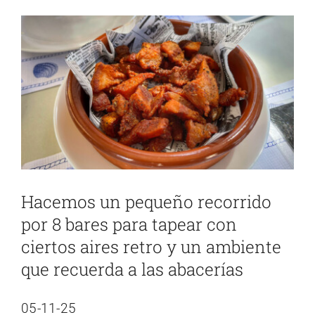
Ver
imagen
más
grande
Hacemos un pequeño recorrido
por 8 bares para tapear con
ciertos aires retro y un ambiente
que recuerda a las abacerías
05-11-25