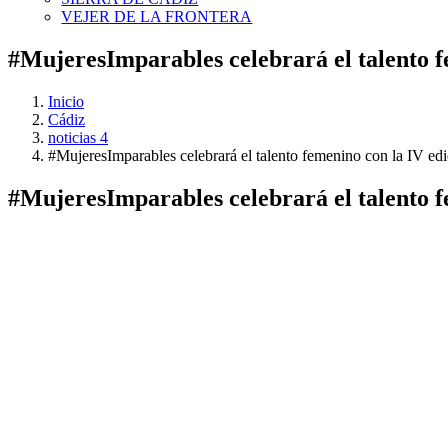
VEJER DE LA FRONTERA
#MujeresImparables celebrará el talento f
Inicio
Cádiz
noticias 4
#MujeresImparables celebrará el talento femenino con la IV ed
#MujeresImparables celebrará el talento f
Ver
imagen
más
grande