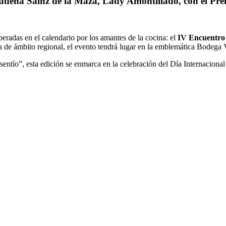
udena Sáinz de la Maza, Lady Amontillado, con el Pre
peradas en el calendario por los amantes de la cocina: el
IV Encuentro 
va de ámbito regional, el evento tendrá lugar en la emblemática Bodega
entío”, esta edición se enmarca en la celebración del Día Internacional