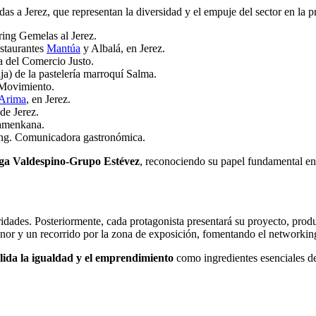
as a Jerez, que representan la diversidad y el empuje del sector en la pr
ring Gemelas al Jerez.
staurantes
Mantúa
y Albalá, en Jerez.
a del Comercio Justo.
ija) de la pastelería marroquí Salma.
Movimiento.
Arima
, en Jerez.
de Jerez.
Flamenkana.
ing. Comunicadora gastronómica.
ega Valdespino-Grupo Estévez
, reconociendo su papel fundamental en l
ridades. Posteriormente, cada protagonista presentará su proyecto, prod
honor y un recorrido por la zona de exposición, fomentando el networking
lida la igualdad y el emprendimiento
como ingredientes esenciales de