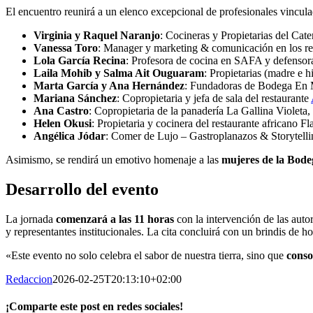
El encuentro reunirá a un elenco excepcional de profesionales vinculad
Virginia y Raquel Naranjo
: Cocineras y Propietarias del Cate
Vanessa Toro
: Manager y marketing & comunicación en los re
Lola García Recina
: Profesora de cocina en SAFA y defensor
Laila Mohib y Salma Ait Ouguaram
: Propietarias (madre e h
Marta García y Ana Hernández
: Fundadoras de Bodega En 
Mariana Sánchez
: Copropietaria y jefa de sala del restaurante
Ana Castro
: Copropietaria de la panadería La Gallina Violeta, 
Helen Okusi
: Propietaria y cocinera del restaurante africano 
Angélica Jódar
: Comer de Lujo – Gastroplanazos & Storytell
Asimismo, se rendirá un emotivo homenaje a las
mujeres de la Bod
Desarrollo del evento
La jornada
comenzará a las 11 horas
con la intervención de las auto
y representantes institucionales. La cita concluirá con un brindis de 
«Este evento no solo celebra el sabor de nuestra tierra, sino que
conso
Redaccion
2026-02-25T20:13:10+02:00
¡Comparte este post en redes sociales!