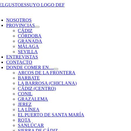
Saltar
al
oggle
contenido
avigation
NOSOTROS
PROVINCIAS
CÁDIZ
CÓRDOBA
GRANADA
MÁLAGA
SEVILLA
ENTREVISTAS
CONTACTO
DONDE COMER EN…
ARCOS DE LA FRONTERA
BARBATE
LA BARROSA (CHICLANA)
CÁDIZ (CENTRO)
CONIL
GRAZALEMA
JEREZ
LA LÍNEA
EL PUERTO DE SANTA MARÍA
ROTA
SANLÚCAR
SIERRA DE CÁDIZ