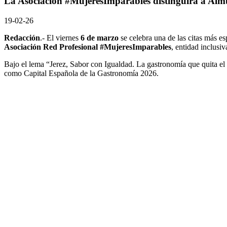
La Asociación #MujeresImparables distinguirá a Alm
19-02-26
Redacción
.- El viernes
6 de marzo
se celebra una de las citas más es
Asociación Red Profesional #MujeresImparables
, entidad inclusi
Bajo el lema “Jerez, Sabor con Igualdad. La gastronomía que quita el s
como Capital Española de la Gastronomía 2026.