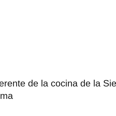
ocina de la Sierra
Inicio
Cádiz
noticias 3
Los Alamillos, referente
erente de la cocina de la Sie
ema