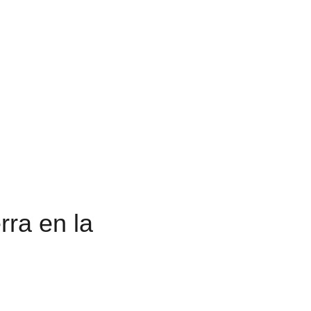
 de la cocina de la Sierra en la hermosa Grazalema
rra en la