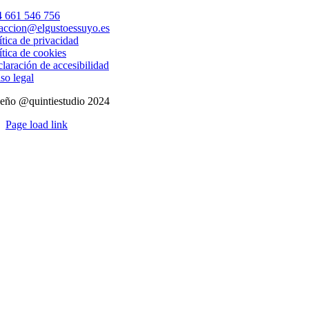
 661 546 756
accion@elgustoessuyo.es
ítica de privacidad
ítica de cookies
laración de accesibilidad
so legal
eño @quintiestudio 2024
Page load link
Ir
a
Arriba