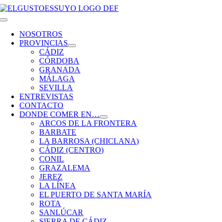
Saltar
al
Toggle
contenido
Navigation
NOSOTROS
PROVINCIAS
CÁDIZ
CÓRDOBA
GRANADA
MÁLAGA
SEVILLA
ENTREVISTAS
CONTACTO
DONDE COMER EN…
ARCOS DE LA FRONTERA
BARBATE
LA BARROSA (CHICLANA)
CÁDIZ (CENTRO)
CONIL
GRAZALEMA
JEREZ
LA LÍNEA
EL PUERTO DE SANTA MARÍA
ROTA
SANLÚCAR
SIERRA DE CÁDIZ