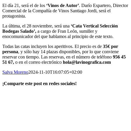
El día 21, será el de los
‘Vinos de Autor’
. Darío Espartero, Director
Comercial de la Compañía de Vinos Santiago Jordi, será el
protagonista.
La última, el 28 noviembre, será una
‘Cata Vertical Selección
Bodegas Salado’,
a cargo de Fran León, sumiller y
enocomunicador del que hablamos al principio de este texto.
Todas las catas incluyen los aperitivos. El precio es de
35€ por
persona
, y sólo hay 14 plazas disponibles, por lo que conviene
reservar con tiempo. Las reservas, en el número de teléfono
956 45
51 67,
o en el correo electrónico
hola@lavinografica.com
Salva Moreno
2024-11-10T16:07:05+02:00
¡Comparte este post en redes sociales!
Facebook
X
LinkedIn
WhatsApp
Correo
electrónico