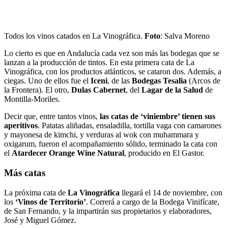
Todos los vinos catados en La Vinográfica.
Foto
: Salva Moreno
Lo cierto es que en Andalucía cada vez son más las bodegas que se
lanzan a la producción de tintos. En esta primera cata de La
Vinográfica, con los productos atlánticos, se cataron dos. Además, a
ciegas. Uno de ellos fue el
Iceni
, de las
Bodegas Tesalia
(Arcos de
la Frontera). El otro,
Dulas Cabernet
, del
Lagar de la Salud
de
Montilla-Moriles.
Decir que, entre tantos vinos,
las catas de ‘viniembre’ tienen sus
aperitivos
. Patatas aliñadas, ensaladilla, tortilla vaga con camarones
y mayonesa de kimchi, y verduras al wok con muhammara y
oxigarum, fueron el acompañamiento sólido, terminado la cata con
el
Atardecer Orange Wine Natural
, producido en El Gastor.
Más catas
La próxima cata de
La Vinográfica
llegará el 14 de noviembre, con
los
‘Vinos de Territorio’
. Correrá a cargo de la Bodega Vinifícate,
de San Fernando, y la impartirán sus propietarios y elaboradores,
José y Miguel Gómez.