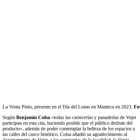
La Venta Pinto, presente en el Día del Lomo en Manteca en 2023.
Fo
Según
Benjamín Colsa
«todas las carnicerías y panaderías de Vejer
participan en esta cita, haciendo posible que el público disfrute del
producto», además de poder contemplar la belleza de los espacios y
las calles del casco histórico. Colsa añadió su agradecimiento al
Ayuntamiento de Vejer, a las carnicerías de la localidad, la Venta