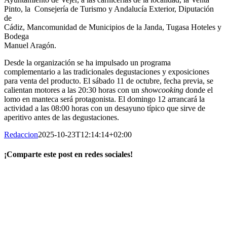
Pinto, la
Consejería de Turismo y Andalucía Exterior, Diputación
de
Cádiz, Mancomunidad de Municipios de la Janda, Tugasa Hoteles y
Bodega
Manuel Aragón.
Desde la organización se ha impulsado un programa
complementario a las tradicionales degustaciones y exposiciones
para venta del producto. El sábado 11 de octubre, fecha previa, se
calientan motores a las 20:30 horas con un
showcooking
donde el
lomo en manteca será protagonista.
El domingo 12 arrancará la
actividad a las 08:00 horas con un desayuno típico que sirve de
aperitivo antes de las degustaciones.
Redaccion
2025-10-23T12:14:14+02:00
¡Comparte este post en redes sociales!
Facebook
X
LinkedIn
WhatsApp
Correo
electrónico