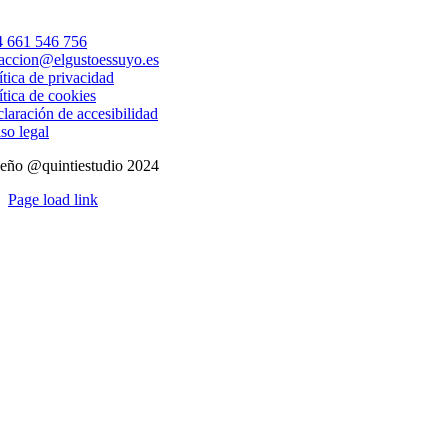
 661 546 756
accion@elgustoessuyo.es
ítica de privacidad
ítica de cookies
laración de accesibilidad
so legal
eño @quintiestudio 2024
Page load link
Ir
a
Arriba