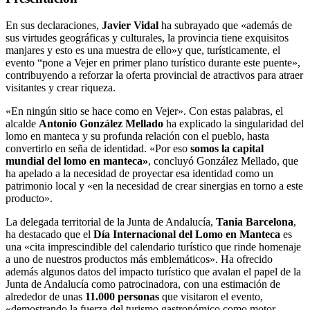
En sus declaraciones,
Javier Vidal
ha subrayado que «además de
sus virtudes geográficas y culturales, la provincia tiene exquisitos
manjares y esto es una muestra de ello»y que, turísticamente, el
evento “pone a Vejer en primer plano turístico durante este puente»,
contribuyendo a reforzar la oferta provincial de atractivos para atraer
visitantes y crear riqueza.
«En ningún sitio se hace como en Vejer». Con estas palabras, el
alcalde
Antonio González Mellado
ha explicado la singularidad del
lomo en manteca y su profunda relación con el pueblo, hasta
convertirlo en seña de identidad. «Por eso
somos la capital
mundial del lomo en manteca»
, concluyó González Mellado, que
ha apelado a la necesidad de proyectar esa identidad como un
patrimonio local y «en la necesidad de crear sinergias en torno a este
producto».
La delegada territorial de la Junta de Andalucía,
Tania Barcelona
,
ha destacado que el
Día Internacional del Lomo en Manteca
es
una «cita imprescindible del calendario turístico que rinde homenaje
a uno de nuestros productos más emblemáticos». Ha ofrecido
además algunos datos del impacto turístico que avalan el papel de la
Junta de Andalucía como patrocinadora, con una estimación de
alrededor de unas
11.000 personas
que visitaron el evento,
«demostrando la fuerza del turismo gastronómico como motor