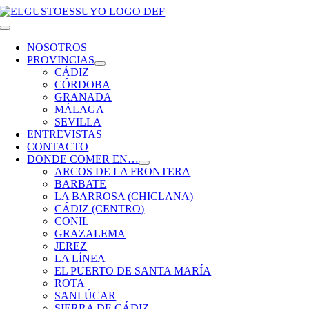
Saltar
al
Toggle
contenido
Navigation
NOSOTROS
PROVINCIAS
CÁDIZ
CÓRDOBA
GRANADA
MÁLAGA
SEVILLA
ENTREVISTAS
CONTACTO
DONDE COMER EN…
ARCOS DE LA FRONTERA
BARBATE
LA BARROSA (CHICLANA)
CÁDIZ (CENTRO)
CONIL
GRAZALEMA
JEREZ
LA LÍNEA
EL PUERTO DE SANTA MARÍA
ROTA
SANLÚCAR
SIERRA DE CÁDIZ