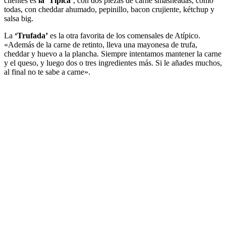
clientes es
la ‘Típica’
, con dos piezas de carne smasheadas, como
todas, con cheddar ahumado, pepinillo, bacon crujiente, kétchup y
salsa big.
La
‘Trufada’
es la otra favorita de los comensales de Atípico.
«Además de la carne de retinto, lleva una mayonesa de trufa,
cheddar y huevo a la plancha. Siempre intentamos mantener la carne
y el queso, y luego dos o tres ingredientes más. Si le añades muchos,
al final no te sabe a carne».