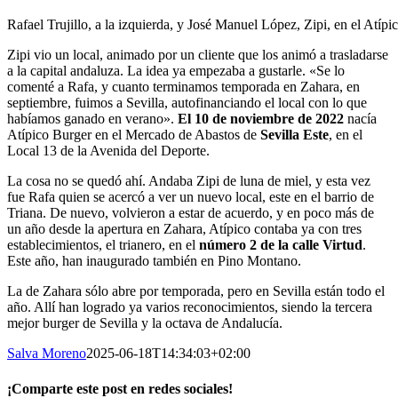
Rafael Trujillo, a la izquierda, y José Manuel López, Zipi, en el Atíp
Zipi vio un local, animado por un cliente que los animó a trasladarse
a la capital andaluza. La idea ya empezaba a gustarle. «Se lo
comenté a Rafa, y cuanto terminamos temporada en Zahara, en
septiembre, fuimos a Sevilla, autofinanciando el local con lo que
habíamos ganado en verano».
El 10 de noviembre de 2022
nacía
Atípico Burger en el Mercado de Abastos de
Sevilla Este
, en el
Local 13 de la Avenida del Deporte.
La cosa no se quedó ahí. Andaba Zipi de luna de miel, y esta vez
fue Rafa quien se acercó a ver un nuevo local, este en el barrio de
Triana. De nuevo, volvieron a estar de acuerdo, y en poco más de
un año desde la apertura en Zahara, Atípico contaba ya con tres
establecimientos, el trianero, en el
número 2 de la calle Virtud
.
Este año, han inaugurado también en Pino Montano.
La de Zahara sólo abre por temporada, pero en Sevilla están todo el
año. Allí han logrado ya varios reconocimientos, siendo la tercera
mejor burger de Sevilla y la octava de Andalucía.
Salva Moreno
2025-06-18T14:34:03+02:00
¡Comparte este post en redes sociales!