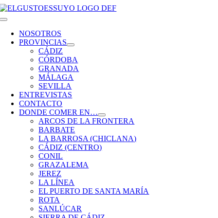
Saltar
al
Toggle
contenido
Navigation
NOSOTROS
PROVINCIAS
CÁDIZ
CÓRDOBA
GRANADA
MÁLAGA
SEVILLA
ENTREVISTAS
CONTACTO
DONDE COMER EN…
ARCOS DE LA FRONTERA
BARBATE
LA BARROSA (CHICLANA)
CÁDIZ (CENTRO)
CONIL
GRAZALEMA
JEREZ
LA LÍNEA
EL PUERTO DE SANTA MARÍA
ROTA
SANLÚCAR
SIERRA DE CÁDIZ