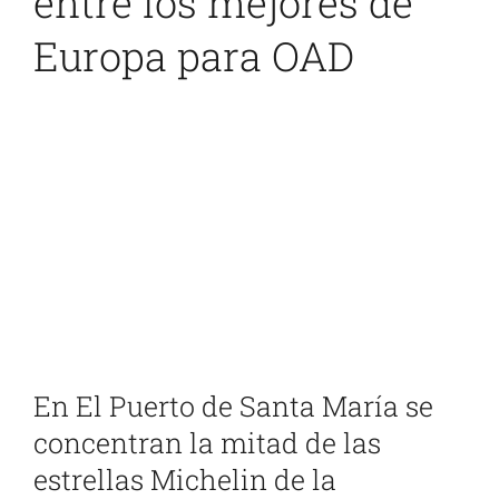
entre los mejores de
Europa para OAD
Ver
imagen
más
grande
En El Puerto de Santa María se
concentran la mitad de las
estrellas Michelin de la