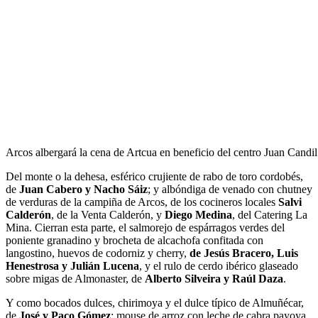
Arcos albergará la cena de Artcua en beneficio del centro Juan Candi
Del monte o la dehesa, esférico crujiente de rabo de toro cordobés,
de
Juan Cabero y Nacho Sáiz
; y albóndiga de venado con chutney
de verduras de la campiña de Arcos, de los cocineros locales
Salvi
Calderón
, de la Venta Calderón, y
Diego Medina
, del Catering La
Mina. Cierran esta parte, el salmorejo de espárragos verdes del
poniente granadino y brocheta de alcachofa confitada con
langostino, huevos de codorniz y cherry,
de Jesús Bracero, Luis
Henestrosa y Julián Lucena
, y el rulo de cerdo ibérico glaseado
sobre migas de Almonaster, de
Alberto Silveira y Raúl Daza
.
Y como bocados dulces, chirimoya y el dulce típico de Almuñécar,
de
José y Paco Gómez
; mouse de arroz con leche de cabra payoya