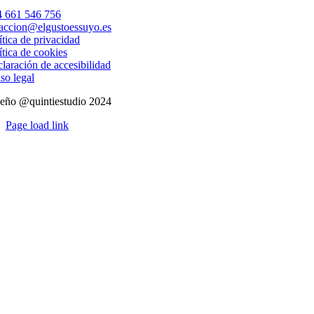
 661 546 756
accion@elgustoessuyo.es
ítica de privacidad
ítica de cookies
laración de accesibilidad
so legal
eño @quintiestudio 2024
Page load link
Ir
a
Arriba