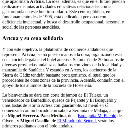
que apadrinará
Artcua
. La idea, además, es que en el futuro puedan
realizarse distintas actividades educativas relacionadas con la
gastronomía en este huerto solidario. Este centro público, en
funcionamiento desde 1995, está dedicado a personas con
deficiencia intelectual, y busca el desarrollo ocupacional, personal y
social de las personas atendidas.
Artcua y su cena solidaria
Y con este objetivo, la plataforma de cocineros andaluces que
representa
Artcua
, se ha puesto manos a la obra, organizando esta
cena cóctel de gala en el hotel arcense. Serán más de 20 bocados de
diversas provincias andaluzas, bañados con vinos de la localidad y
manzanilla de Sanlúcar. Y estando en Arcos, los cocineros de la
Sierra de Cádiz tendrán bastante protagonismo, al igual que los
procedentes de otras zonas de la provincia. Además, contarán con el
apoyo de los alumnos de la Escuela de Hostelería.
La bienvenida se dará con corte de jamón de El Talego, un
venenciador de Barbadillo, quesos de Pajarete y El Bosqueño y
unas tostas de Horno Artesa con guacamole. El menú en sí
comenzará con un bocado con sabor a Serranía de Málaga, a cargo
de
Miguel Herrera. Paco Medina
, de la
Bodeguita Mi Pueblo
de
Olvera, y
Miguel Castillo
, de
El Mirador de Setenil
, serán los
primeros gaditanos con el bolo andaluz.