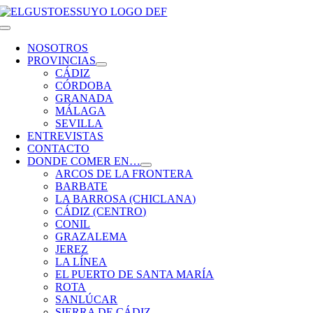
Saltar
al
Toggle
contenido
Navigation
NOSOTROS
PROVINCIAS
CÁDIZ
CÓRDOBA
GRANADA
MÁLAGA
SEVILLA
ENTREVISTAS
CONTACTO
DONDE COMER EN…
ARCOS DE LA FRONTERA
BARBATE
LA BARROSA (CHICLANA)
CÁDIZ (CENTRO)
CONIL
GRAZALEMA
JEREZ
LA LÍNEA
EL PUERTO DE SANTA MARÍA
ROTA
SANLÚCAR
SIERRA DE CÁDIZ