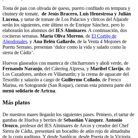
Tosta de pan con olivada de queso, puerro confitado en tempura y
chutney de tomate,
de Jesús Bracero, Luis Henestrosa y Julián
Lucena,
y tartar de tomate de Los Palacios y cítricos del Aljarafe
serán los siguientes, este último es de Enrique Sánchez, pero lo
elaborarán los alumnos del
IES Alminares
. A continuación, dos
cocineras serranas.
María Oliva Moreno
, de
El Cortijo de
Algodonales,
y
Ana Belén Gallardo
, de la Venta 4 Mojones de
Puerto Serrano, presentan ‘dulce como la vida y salado como la
sierra de Cádiz’.
Huevos glaseados con manteca de chicharrones y alioli verde, de
Fernando Naranjo
, del Cátering Alpresa, y
Maribel Clavijo
, de
Los Cazadores, ambos en Villamartín; y la crema de aguacate del
Tesorillo y salazón a cargo de
Guillermo Collado
, de Fresco
Marina, en Sotogrande (San Roque), cierran esta primera parte del
menú solidario de Artcua
.
Más platos
De nuestros mares llegarán los siguientes pases. Primero, el tartar de
gambas de Huelva y berries de
Sebastián Vázquez
.
Antonio
Orozco
, profesor del IES Alminares de Arcos y creador del Chef
Sierra de Cádiz, presentará un bocadito de atún rojo de almadraba
de la costa gaditana. Y desde Sanlúcar, desde Puerta de la Victoria,