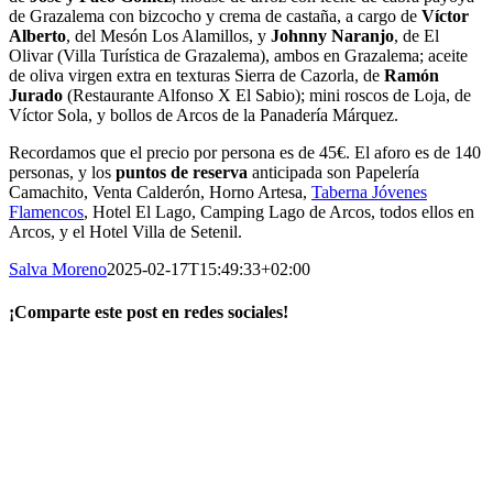
de Grazalema con bizcocho y crema de castaña, a cargo de
Víctor
Alberto
, del Mesón Los Alamillos, y
Johnny Naranjo
, de El
Olivar (Villa Turística de Grazalema), ambos en Grazalema; aceite
de oliva virgen extra en texturas Sierra de Cazorla, de
Ramón
Jurado
(Restaurante Alfonso X El Sabio); mini roscos de Loja, de
Víctor Sola, y bollos de Arcos de la Panadería Márquez.
Recordamos que el precio por persona es de 45€. El aforo es de 140
personas, y los
puntos de reserva
anticipada son Papelería
Camachito, Venta Calderón, Horno Artesa,
Taberna Jóvenes
Flamencos
, Hotel El Lago, Camping Lago de Arcos, todos ellos en
Arcos, y el Hotel Villa de Setenil.
Salva Moreno
2025-02-17T15:49:33+02:00
¡Comparte este post en redes sociales!
Facebook
X
LinkedIn
WhatsApp
Correo
electrónico