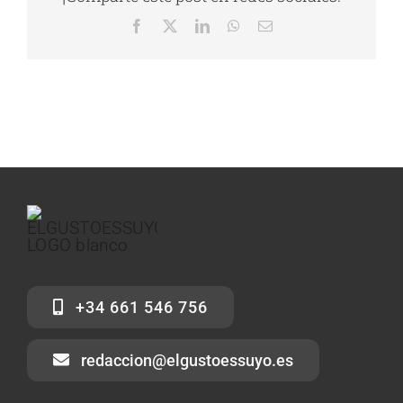
Facebook
X
LinkedIn
WhatsApp
Correo
electrónico
+34 661 546 756
redaccion@elgustoessuyo.es