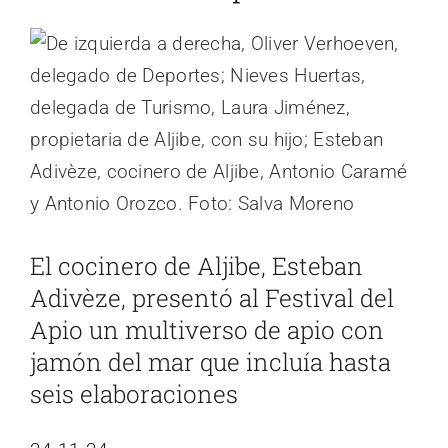
Ver
imagen
más
grande
El cocinero de Aljibe, Esteban
Adivèze, presentó al Festival del
Apio un multiverso de apio con
jamón del mar que incluía hasta
seis elaboraciones