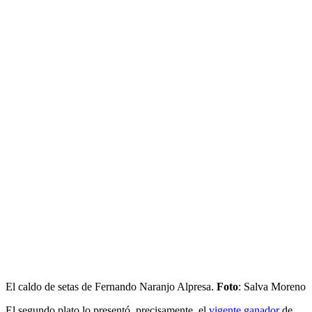
El caldo de setas de Fernando Naranjo Alpresa.
Foto
: Salva Moreno
El segundo plato lo presentó, precisamente, el
vigente ganador
de