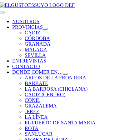
Saltar
al
Toggle
contenido
Navigation
NOSOTROS
PROVINCIAS
CÁDIZ
CÓRDOBA
GRANADA
MÁLAGA
SEVILLA
ENTREVISTAS
CONTACTO
DONDE COMER EN…
ARCOS DE LA FRONTERA
BARBATE
LA BARROSA (CHICLANA)
CÁDIZ (CENTRO)
CONIL
GRAZALEMA
JEREZ
LA LÍNEA
EL PUERTO DE SANTA MARÍA
ROTA
SANLÚCAR
SIERRA DE CÁDIZ