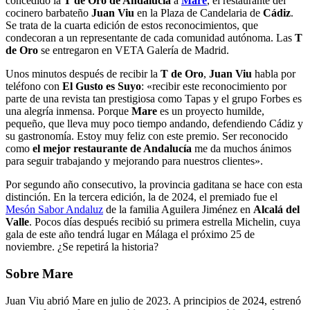
concedido la
T de Oro de Andalucía
a
Mare
, el restaurante del
cocinero barbateño
Juan Viu
en la Plaza de Candelaria de
Cádiz
.
Se trata de la cuarta edición de estos reconocimientos, que
condecoran a un representante de cada comunidad autónoma. Las
T
de Oro
se entregaron en VETA Galería de Madrid.
Unos minutos después de recibir la
T de Oro
,
Juan Viu
habla por
teléfono con
El Gusto es Suyo
: «recibir este reconocimiento por
parte de una revista tan prestigiosa como Tapas y el grupo Forbes es
una alegría inmensa. Porque
Mare
es un proyecto humilde,
pequeño, que lleva muy poco tiempo andando, defendiendo Cádiz y
su gastronomía. Estoy muy feliz con este premio. Ser reconocido
como
el mejor restaurante de Andalucía
me da muchos ánimos
para seguir trabajando y mejorando para nuestros clientes».
Por segundo año consecutivo, la provincia gaditana se hace con esta
distinción. En la tercera edición, la de 2024, el premiado fue el
Mesón Sabor Andaluz
de la familia Aguilera Jiménez en
Alcalá del
Valle
. Pocos días después recibió su primera estrella Michelin, cuya
gala de este año tendrá lugar en Málaga el próximo 25 de
noviembre. ¿Se repetirá la historia?
Sobre Mare
Juan Viu abrió Mare en julio de 2023. A principios de 2024, estrenó