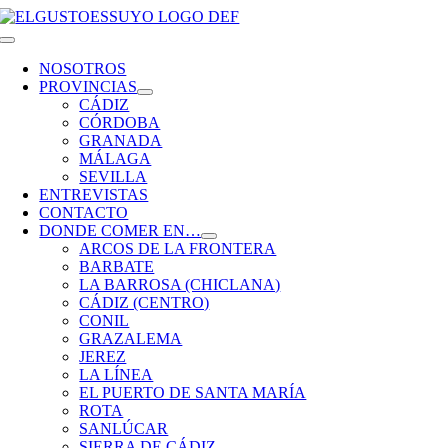
Saltar
al
Toggle
contenido
Navigation
NOSOTROS
PROVINCIAS
CÁDIZ
CÓRDOBA
GRANADA
MÁLAGA
SEVILLA
ENTREVISTAS
CONTACTO
DONDE COMER EN…
ARCOS DE LA FRONTERA
BARBATE
LA BARROSA (CHICLANA)
CÁDIZ (CENTRO)
CONIL
GRAZALEMA
JEREZ
LA LÍNEA
EL PUERTO DE SANTA MARÍA
ROTA
SANLÚCAR
SIERRA DE CÁDIZ