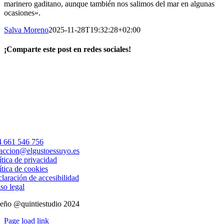
marinero gaditano, aunque también nos salimos del mar en algunas
ocasiones».
Salva Moreno
2025-11-28T19:32:28+02:00
¡Comparte este post en redes sociales!
Facebook
X
LinkedIn
WhatsApp
Correo
electrónico
 661 546 756
accion@elgustoessuyo.es
ítica de privacidad
ítica de cookies
laración de accesibilidad
so legal
eño @quintiestudio 2024
Page load link