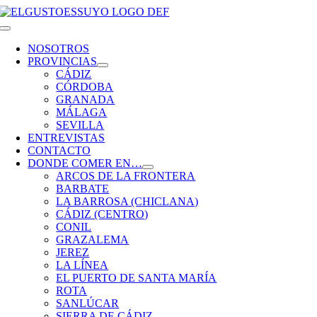
Saltar
al
Toggle
contenido
Navigation
NOSOTROS
PROVINCIAS
CÁDIZ
CÓRDOBA
GRANADA
MÁLAGA
SEVILLA
ENTREVISTAS
CONTACTO
DONDE COMER EN…
ARCOS DE LA FRONTERA
BARBATE
LA BARROSA (CHICLANA)
CÁDIZ (CENTRO)
CONIL
GRAZALEMA
JEREZ
LA LÍNEA
EL PUERTO DE SANTA MARÍA
ROTA
SANLÚCAR
SIERRA DE CÁDIZ