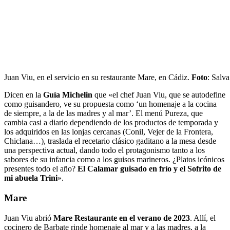
Juan Viu, en el servicio en su restaurante Mare, en Cádiz.
Foto
: Salv
Dicen en la
Guía Michelin
que «el chef Juan Viu, que se autodefine
como guisandero, ve su propuesta como ‘un homenaje a la cocina
de siempre, a la de las madres y al mar’. El menú Pureza, que
cambia casi a diario dependiendo de los productos de temporada y
los adquiridos en las lonjas cercanas (Conil, Vejer de la Frontera,
Chiclana…), traslada el recetario clásico gaditano a la mesa desde
una perspectiva actual, dando todo el protagonismo tanto a los
sabores de su infancia como a los guisos marineros. ¿Platos icónicos
presentes todo el año?
El Calamar guisado en frío y el Sofrito de
mi abuela Trini
».
Mare
Juan Viu abrió
Mare Restaurante en el verano de 2023
. Allí, el
cocinero de Barbate rinde homenaje al mar y a las madres, a la