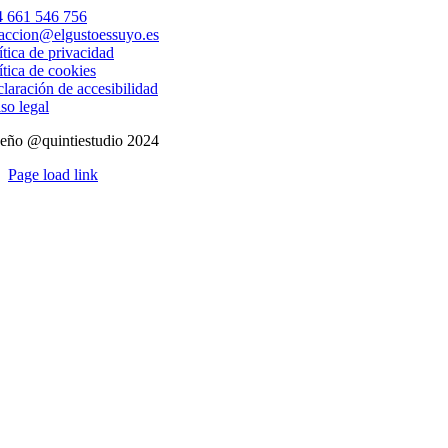
 661 546 756
accion@elgustoessuyo.es
ítica de privacidad
ítica de cookies
laración de accesibilidad
so legal
eño @quintiestudio 2024
Page load link
Ir
a
Arriba