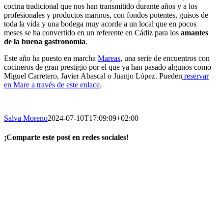
cocina tradicional que nos han transmitido durante años y a los
profesionales y productos marinos, con fondos potentes, guisos de
toda la vida y una bodega muy acorde a un local que en pocos
meses se ha convertido en un referente en Cádiz para los
amantes
de la buena gastronomía
.
Este año ha puesto en marcha
Mareas
, una serie de encuentros con
cocineros de gran prestigio por el que ya han pasado algunos como
Miguel Carretero, Javier Abascal o Juanjo López. Pueden
reservar
en Mare a través de este enlace
.
Salva Moreno
2024-07-10T17:09:09+02:00
¡Comparte este post en redes sociales!
Facebook
X
LinkedIn
WhatsApp
Correo
electrónico