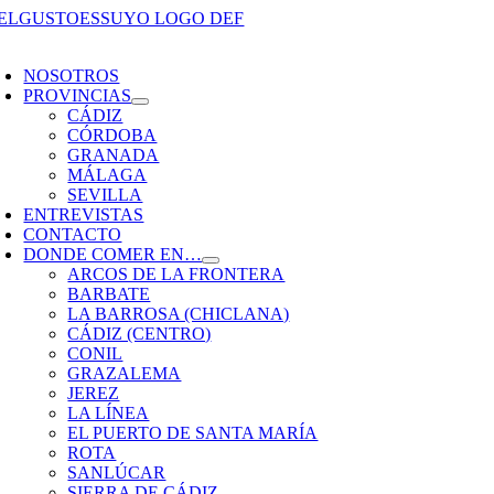
Saltar
al
oggle
contenido
avigation
NOSOTROS
PROVINCIAS
CÁDIZ
CÓRDOBA
GRANADA
MÁLAGA
SEVILLA
ENTREVISTAS
CONTACTO
DONDE COMER EN…
ARCOS DE LA FRONTERA
BARBATE
LA BARROSA (CHICLANA)
CÁDIZ (CENTRO)
CONIL
GRAZALEMA
JEREZ
LA LÍNEA
EL PUERTO DE SANTA MARÍA
ROTA
SANLÚCAR
SIERRA DE CÁDIZ