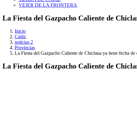
VEJER DE LA FRONTERA
La Fiesta del Gazpacho Caliente de Chiclan
Inicio
Cádiz
noticias 2
Provincias
La Fiesta del Gazpacho Caliente de Chiclana ya tiene fecha de 
La Fiesta del Gazpacho Caliente de Chiclan
Ver
imagen
más
grande