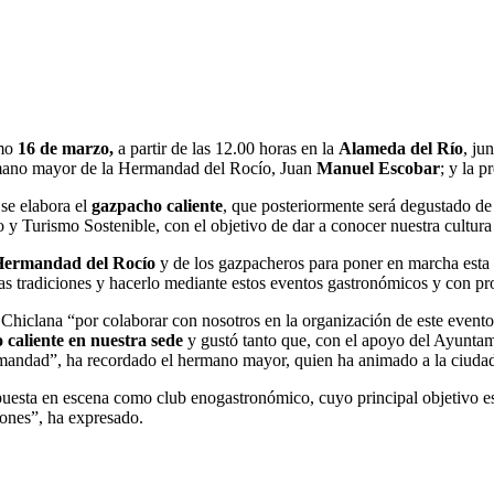
imo
16 de marzo,
a partir de las 12.00 horas en la
Alameda del Río
, ju
rmano mayor de la Hermandad del Rocío, Juan
Manuel Escobar
; y la 
 se elabora el
gazpacho caliente
, que posteriormente será degustado de 
 Turismo Sostenible, con el objetivo de dar a conocer nuestra cultur
ermandad del Rocío
y de los gazpacheros para poner en marcha esta
 tradiciones y hacerlo mediante estos eventos gastronómicos y con prod
Chiclana “por colaborar con nosotros en la organización de este event
caliente en nuestra sede
y gustó tanto que, con el apoyo del Ayuntami
rmandad”, ha recordado el hermano mayor, quien ha animado a la ciudada
puesta en escena como club enogastronómico, cuyo principal objetivo 
iones”, ha expresado.