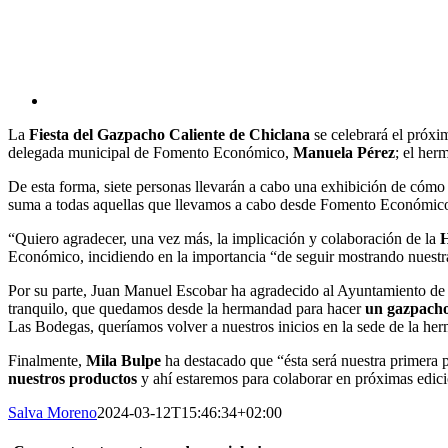
La
Fiesta del Gazpacho Caliente de Chiclana
se celebrará el próx
delegada municipal de Fomento Económico,
Manuela Pérez
; el he
De esta forma, siete personas llevarán a cabo una exhibición de cómo
suma a todas aquellas que llevamos a cabo desde Fomento Económico y
“Quiero agradecer, una vez más, la implicación y colaboración de la
H
Económico, incidiendo en la importancia “de seguir mostrando nuestras
Por su parte, Juan Manuel Escobar ha agradecido al Ayuntamiento de 
tranquilo, que quedamos desde la hermandad para hacer
un gazpacho 
Las Bodegas, queríamos volver a nuestros inicios en la sede de la he
Finalmente,
Mila Bulpe
ha destacado que “ésta será nuestra primera 
nuestros productos
y ahí estaremos para colaborar en próximas edic
Salva Moreno
2024-03-12T15:46:34+02:00