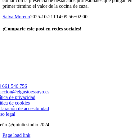
contar con la presencia de destacados profesionales que pongan en
primer término el valor de la cocina de caza.
Salva Moreno
2025-10-21T14:09:56+02:00
¡Comparte este post en redes sociales!
Facebook
X
LinkedIn
WhatsApp
Correo
electrónico
 661 546 756
accion@elgustoessuyo.es
ítica de privacidad
ítica de cookies
laración de accesibilidad
so legal
eño @quintiestudio 2024
Page load link