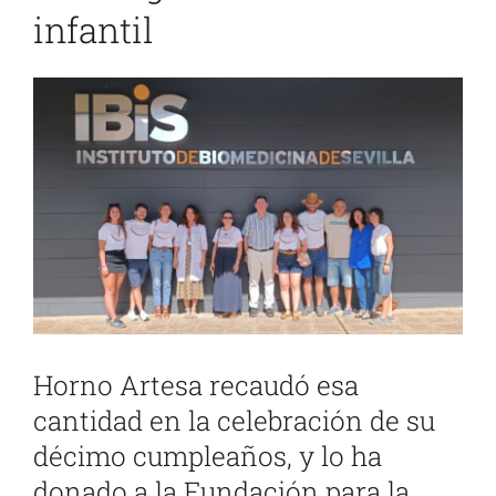
infantil
Ver
imagen
más
grande
Horno Artesa recaudó esa
cantidad en la celebración de su
décimo cumpleaños, y lo ha
donado a la
Fundación para la