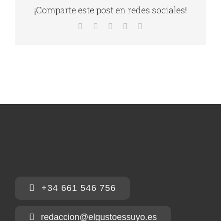
¡Comparte este post en redes sociales!
Facebook
X
LinkedIn
WhatsApp
Correo
electrónico
+34 661 546 756
redaccion@elgustoessuyo.es