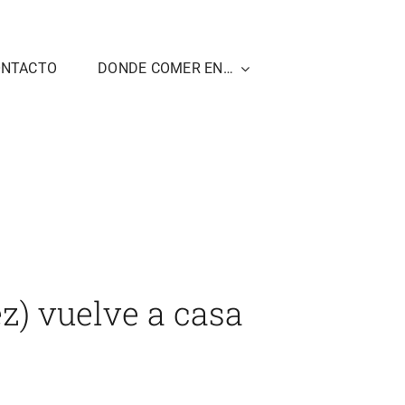
ONTACTO
DONDE COMER EN…
e Luz Shopping (Jerez) vuelve a casa por Navidad
z) vuelve a casa