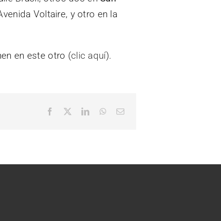
venida Voltaire, y otro en la
enen en este otro (
clic aquí
).
Facebook
X
LinkedIn
WhatsApp
Correo
electrónico