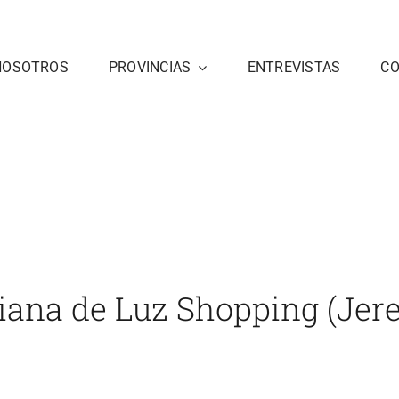
NOSOTROS
PROVINCIAS
ENTREVISTAS
C
hopping (Jerez)
Inicio
Cádiz
noticias 3
El Fogón de Mariana d
iana de Luz Shopping (Jere