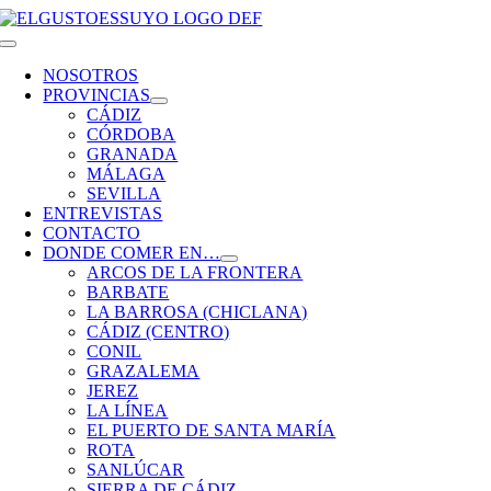
Saltar
al
Toggle
contenido
Navigation
NOSOTROS
PROVINCIAS
CÁDIZ
CÓRDOBA
GRANADA
MÁLAGA
SEVILLA
ENTREVISTAS
CONTACTO
DONDE COMER EN…
ARCOS DE LA FRONTERA
BARBATE
LA BARROSA (CHICLANA)
CÁDIZ (CENTRO)
CONIL
GRAZALEMA
JEREZ
LA LÍNEA
EL PUERTO DE SANTA MARÍA
ROTA
SANLÚCAR
SIERRA DE CÁDIZ