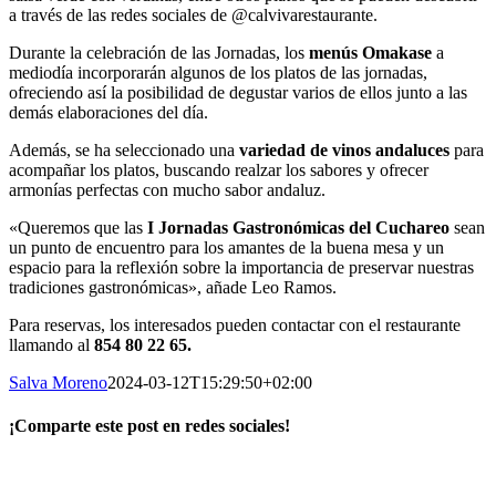
a través de las redes sociales de @calvivarestaurante.
Durante la celebración de las Jornadas, los
menús Omakase
a
mediodía incorporarán algunos de los platos de las jornadas,
ofreciendo así la posibilidad de degustar varios de ellos junto a las
demás elaboraciones del día.
Además, se ha seleccionado una
variedad de vinos andaluces
para
acompañar los platos, buscando realzar los sabores y ofrecer
armonías perfectas con mucho sabor andaluz.
«Queremos que las
I Jornadas Gastronómicas del Cuchareo
sean
un punto de encuentro para los amantes de la buena mesa y un
espacio para la reflexión sobre la importancia de preservar nuestras
tradiciones gastronómicas», añade Leo Ramos.
Para reservas, los interesados pueden contactar con el restaurante
llamando al
854 80 22 65.
Salva Moreno
2024-03-12T15:29:50+02:00
¡Comparte este post en redes sociales!
Facebook
X
LinkedIn
WhatsApp
Correo
electrónico