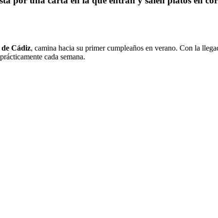
ta por una carta en la que entran y salen platos en cor
 de Cádiz
, camina hacia su primer cumpleaños en verano. Con la llegad
s prácticamente cada semana.