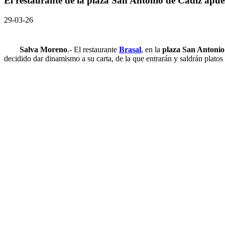
El restaurante de la plaza San Antonio de Cádiz apues
29-03-26
Salva Moreno
.- El restaurante
Brasal
, en la
plaza San Antonio
decidido dar dinamismo a su carta, de la que entrarán y saldrán plato