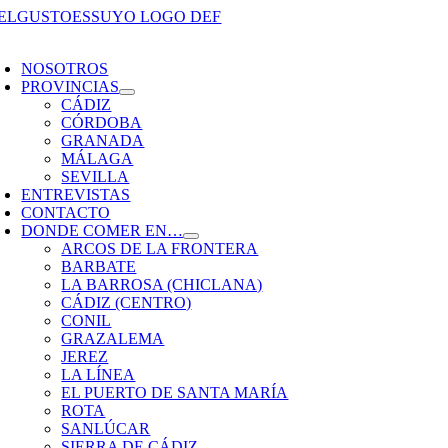
Saltar
al
oggle
contenido
avigation
NOSOTROS
PROVINCIAS
CÁDIZ
CÓRDOBA
GRANADA
MÁLAGA
SEVILLA
ENTREVISTAS
CONTACTO
DONDE COMER EN…
ARCOS DE LA FRONTERA
BARBATE
LA BARROSA (CHICLANA)
CÁDIZ (CENTRO)
CONIL
GRAZALEMA
JEREZ
LA LÍNEA
EL PUERTO DE SANTA MARÍA
ROTA
SANLÚCAR
SIERRA DE CÁDIZ