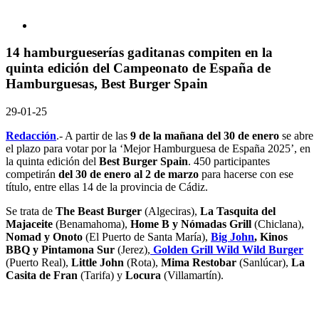
14 hamburgueserías gaditanas compiten en la
quinta edición del Campeonato de España de
Hamburguesas, Best Burger Spain
29-01-25
Redacción
.- A partir de las
9 de la mañana del 30 de enero
se abre
el plazo para votar por la ‘Mejor Hamburguesa de España 2025’, en
la quinta edición del
Best Burger Spain
. 450 participantes
competirán
del 30 de enero al 2 de marzo
para hacerse con ese
título, entre ellas 14 de la provincia de Cádiz.
Se trata de
The Beast Burger
(Algeciras),
La Tasquita del
Majaceite
(Benamahoma),
Home B y Nómadas Grill
(Chiclana),
Nomad y Onoto
(El Puerto de Santa María),
Big John
, Kinos
BBQ y Pintamona Sur
(Jerez),
Golden Grill Wild Wild Burger
(Puerto Real),
Little John
(Rota),
Mima Restobar
(Sanlúcar),
La
Casita de Fran
(Tarifa) y
Locura
(Villamartín).