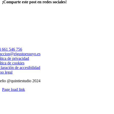
¡Comparte este post en redes sociales!
Facebook
X
LinkedIn
WhatsApp
Correo
electrónico
 661 546 756
accion@elgustoessuyo.es
ítica de privacidad
ítica de cookies
laración de accesibilidad
so legal
eño @quintiestudio 2024
Page load link
Ir
a
Arriba