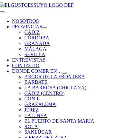
Saltar
al
Toggle
contenido
Navigation
NOSOTROS
PROVINCIAS
CÁDIZ
CÓRDOBA
GRANADA
MÁLAGA
SEVILLA
ENTREVISTAS
CONTACTO
DONDE COMER EN…
ARCOS DE LA FRONTERA
BARBATE
LA BARROSA (CHICLANA)
CÁDIZ (CENTRO)
CONIL
GRAZALEMA
JEREZ
LA LÍNEA
EL PUERTO DE SANTA MARÍA
ROTA
SANLÚCAR
SIERRA DE CÁDIZ