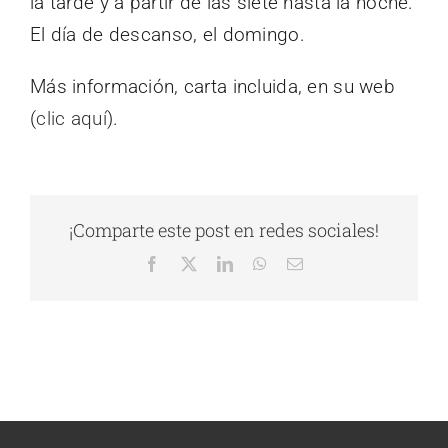
la tarde y a partir de las siete hasta la noche.
El día de descanso, el domingo.
Más información, carta incluida, en su web
(
clic aquí
).
¡Comparte este post en redes sociales!
Facebook
X
LinkedIn
WhatsApp
Correo
electrónico