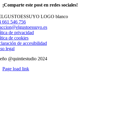
¡Comparte este post en redes sociales!
Facebook
X
LinkedIn
WhatsApp
Correo
electrónico
 661 546 756
accion@elgustoessuyo.es
ítica de privacidad
ítica de cookies
laración de accesibilidad
so legal
eño @quintiestudio 2024
Page load link
Ir
a
Arriba