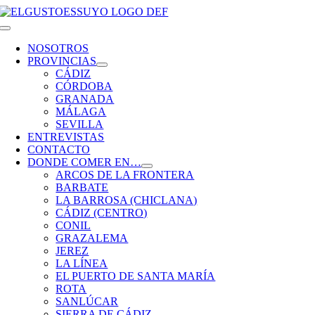
Saltar
al
Toggle
contenido
Navigation
NOSOTROS
PROVINCIAS
CÁDIZ
CÓRDOBA
GRANADA
MÁLAGA
SEVILLA
ENTREVISTAS
CONTACTO
DONDE COMER EN…
ARCOS DE LA FRONTERA
BARBATE
LA BARROSA (CHICLANA)
CÁDIZ (CENTRO)
CONIL
GRAZALEMA
JEREZ
LA LÍNEA
EL PUERTO DE SANTA MARÍA
ROTA
SANLÚCAR
SIERRA DE CÁDIZ