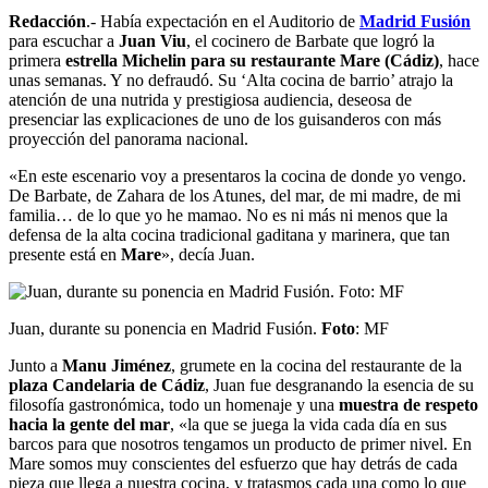
Redacción
.- Había expectación en el Auditorio de
Madrid Fusión
para escuchar a
Juan Viu
, el cocinero de Barbate que logró la
primera
estrella Michelin para su restaurante Mare (Cádiz)
, hace
unas semanas. Y no defraudó. Su ‘Alta cocina de barrio’ atrajo la
atención de una nutrida y prestigiosa audiencia, deseosa de
presenciar las explicaciones de uno de los guisanderos con más
proyección del panorama nacional.
«En este escenario voy a presentaros la cocina de donde yo vengo.
De Barbate, de Zahara de los Atunes, del mar, de mi madre, de mi
familia… de lo que yo he mamao. No es ni más ni menos que la
defensa de la alta cocina tradicional gaditana y marinera, que tan
presente está en
Mare
», decía Juan.
Juan, durante su ponencia en Madrid Fusión.
Foto
: MF
Junto a
Manu Jiménez
, grumete en la cocina del restaurante de la
plaza Candelaria de Cádiz
, Juan fue desgranando la esencia de su
filosofía gastronómica, todo un homenaje y una
muestra de respeto
hacia la gente del mar
, «la que se juega la vida cada día en sus
barcos para que nosotros tengamos un producto de primer nivel. En
Mare somos muy conscientes del esfuerzo que hay detrás de cada
pieza que llega a nuestra cocina, y tratasmos cada una como lo que