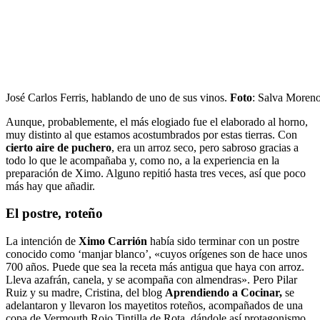
José Carlos Ferris, hablando de uno de sus vinos.
Foto
: Salva Moren
Aunque, probablemente, el más elogiado fue el elaborado al horno,
muy distinto al que estamos acostumbrados por estas tierras. Con
cierto aire de puchero
, era un arroz seco, pero sabroso gracias a
todo lo que le acompañaba y, como no, a la experiencia en la
preparación de Ximo. Alguno repitió hasta tres veces, así que poco
más hay que añadir.
El postre, roteño
La intención de
Ximo Carrión
había sido terminar con un postre
conocido como ‘manjar blanco’, «cuyos orígenes son de hace unos
700 años. Puede que sea la receta más antigua que haya con arroz.
Lleva azafrán, canela, y se acompaña con almendras». Pero Pilar
Ruiz y su madre, Cristina, del blog
Aprendiendo a Cocinar,
se
adelantaron y llevaron los mayetitos roteños, acompañados de una
copa de Vermouth Rojo Tintilla de Rota, dándole así protagonismo