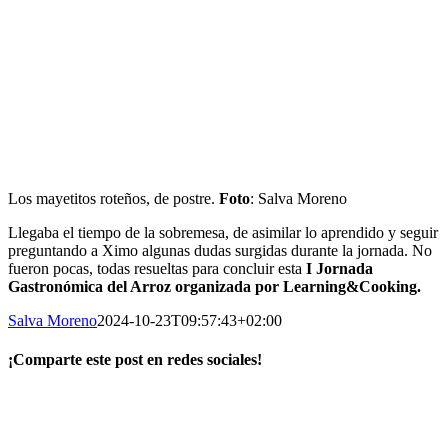
Los mayetitos roteños, de postre.
Foto
: Salva Moreno
Llegaba el tiempo de la sobremesa, de asimilar lo aprendido y seguir
preguntando a Ximo algunas dudas surgidas durante la jornada. No
fueron pocas, todas resueltas para concluir esta
I Jornada
Gastronómica del Arroz organizada por Learning&Cooking.
Salva Moreno
2024-10-23T09:57:43+02:00
¡Comparte este post en redes sociales!
Facebook
X
LinkedIn
WhatsApp
Correo
electrónico