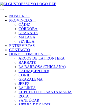
Saltar
al
Toggle
contenido
Navigation
NOSOTROS
PROVINCIAS
CÁDIZ
CÓRDOBA
GRANADA
MÁLAGA
SEVILLA
ENTREVISTAS
CONTACTO
DONDE COMER EN…
ARCOS DE LA FRONTERA
BARBATE
LA BARROSA (CHICLANA)
CÁDIZ (CENTRO)
CONIL
GRAZALEMA
JEREZ
LA LÍNEA
EL PUERTO DE SANTA MARÍA
ROTA
SANLÚCAR
SIERRA DE CÁDIZ