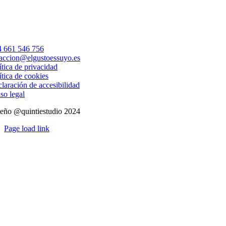
 661 546 756
accion@elgustoessuyo.es
ítica de privacidad
ítica de cookies
laración de accesibilidad
so legal
eño @quintiestudio 2024
Page load link
Ir
a
Arriba