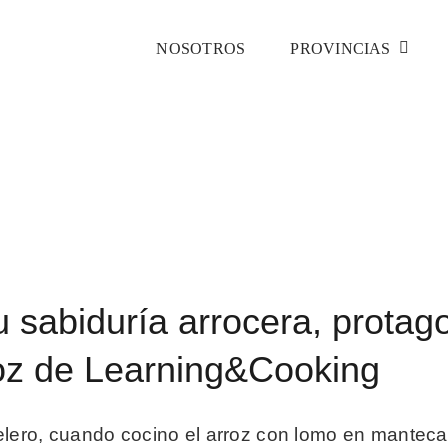
NOSOTROS
PROVINCIAS
Inicio
Cádiz
noticias 4
Ximo Carrión y su sabiduría arrocera, protagonista
 sabiduría arrocera, protago
roz de Learning&Cooking