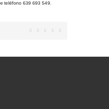
de teléfono
639 693 549
.
Facebook
X
LinkedIn
WhatsApp
Correo
electrónico