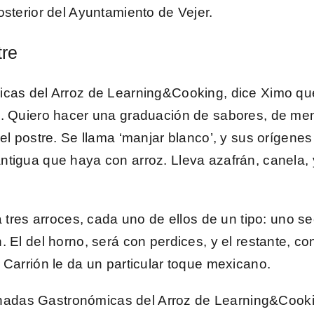
osterior del Ayuntamiento de Vejer.
tre
icas del Arroz de Learning&Cooking,
dice Ximo q
s. Quiero hacer una graduación de sabores, de men
 el postre. Se llama
‘manjar blanco’
, y sus orígene
ntigua que haya con arroz. Lleva azafrán, canela
 tres arroces
, cada uno de ellos de un tipo: uno se
 El del horno, será con perdices, y el restante, co
 Carrión
le da un particular toque mexicano.
 Jornadas Gastronómicas del Arroz de Learning&Coo