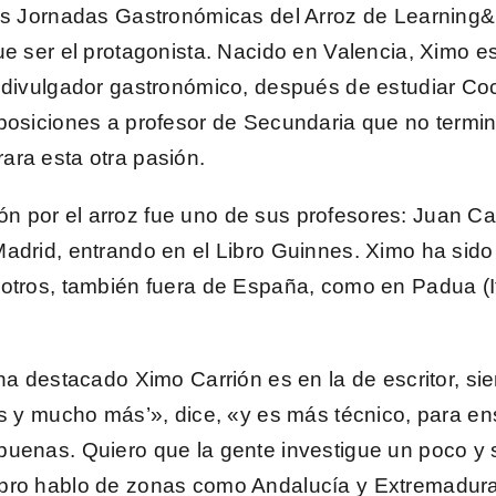
as
Jornadas Gastronómicas del Arroz de Learning
ue ser el protagonista. Nacido en Valencia, Ximo e
o
divulgador gastronómico
, después de estudiar Coc
posiciones a profesor de Secundaria que no termina
ara esta otra pasión.
ción por el arroz fue uno de sus profesores:
Juan Ca
Madrid, entrando en el
Libro Guinnes
. Ximo ha sido
otros, también fuera de España, como en Padua (It
e ha destacado
Ximo Carrión
es en la de escritor, si
s y mucho más’
», dice, «y es más técnico, para en
uenas. Quiero que la gente investigue un poco y s
bro hablo de zonas como Andalucía y Extremadura,