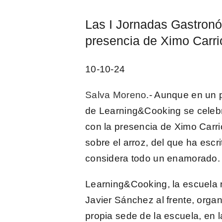
imagen
Las I Jornadas Gastronó
más
presencia de Ximo Carrió
grande
10-10-24
Salva Moreno
.- Aunque en un p
de Learning&Cooking
se celeb
con la presencia de
Ximo Carri
sobre el arroz, del que ha escr
considera todo un enamorado.
Learning&Cooking
, la escuela
Javier Sánchez
al frente, organ
propia sede de la escuela, en 