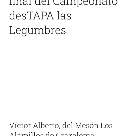
final del Campeonato
desTAPA las
Legumbres
Ver
imagen
más
grande
Víctor Alberto, del Mesón Los
Alamillos de Grazalema,