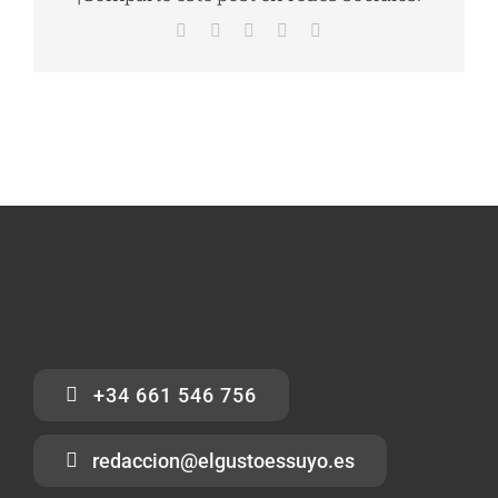
Facebook
X
LinkedIn
WhatsApp
Correo
electrónico
+34 661 546 756
redaccion@elgustoessuyo.es