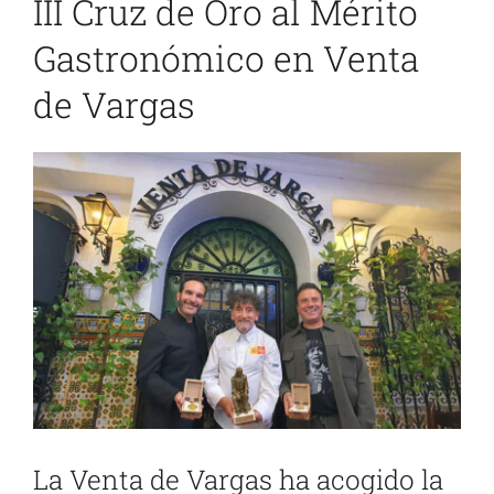
III Cruz de Oro al Mérito
Gastronómico en Venta
de Vargas
Ver
imagen
más
grande
La Venta de Vargas ha acogido la