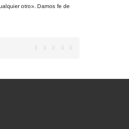
ualquier otro». Damos fe de
Facebook
X
LinkedIn
WhatsApp
Correo
electrónico