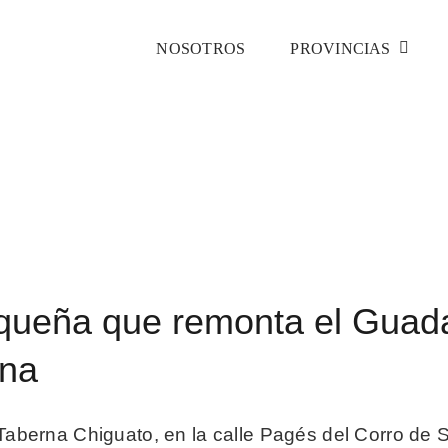
NOSOTROS
PROVINCIAS
monta el
Inicio
noticias 3
Sevilla
La taberna sanluqueña que re
 Triana
queña que remonta el Guada
ana