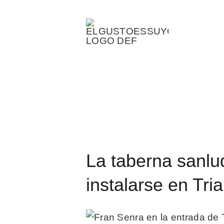
Saltar
al
contenido
La taberna sanluqueña que re
Guadalquivir para instalarse en
La taberna sanlu
instalarse en Tri
Ver