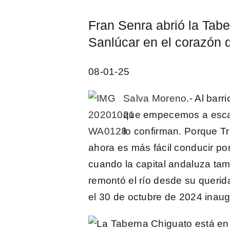
imagen
Fran Senra abrió la Tab
más
Sanlúcar en el corazón d
grande
08-01-25
Salva Moreno
.- Al barr
que empecemos a escarb
lo confirman. Porque Tr
ahora es más fácil conducir por 
cuando la capital andaluza tam
remontó el río desde su queri
el 30 de octubre de 2024 inau