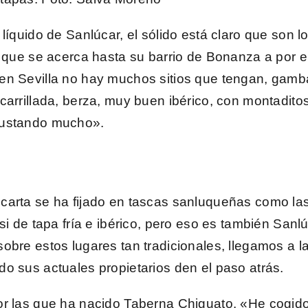
íquido de Sanlúcar, el sólido está claro que son l
l que se acerca hasta su barrio de Bonanza a por
en Sevilla no hay muchos sitios que tengan, gam
carrillada, berza, muy buen ibérico, con montadito
gustando mucho».
carta se ha fijado en tascas sanluqueñas como la
asi de tapa fría e ibérico, pero eso es también Sa
bre estos lugares tan tradicionales, llegamos a la
o sus actuales propietarios den el paso atrás.
or las que ha nacido
Taberna Chiguato
. «He cogid