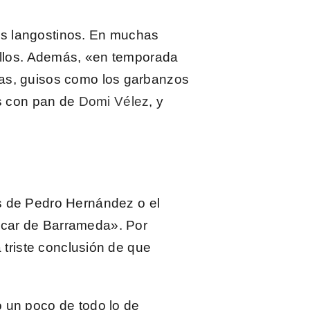
os
langostinos
. En muchas
 ellos. Además, «en temporada
bas, guisos como los garbanzos
s con pan de
Domi Vélez
, y
s de
Pedro Hernández o el
nlúcar de Barrameda». Por
 triste conclusión de que
o un poco de todo lo de