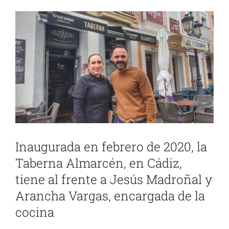
Ver
imagen
más
grande
Inaugurada en febrero de 2020, la
Taberna Almarcén, en Cádiz,
tiene al frente a Jesús Madroñal y
Arancha Vargas, encargada de la
cocina