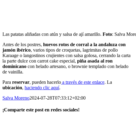
Las patatas aliñadas con atún y salsa de ají amarillo.
Foto
: Salva Mor
Antes de los postres,
huevos rotos de corral a la andaluza con
jamón ibérico
, varios tipos de croquetas, lagrimitas de pollo
Karaage o langostinos crujientes con salsa golosa, cerrando la carta
la parte dulce con carrot cake especial,
piña asada al ron
dominicano
con helado artesano, o brownie templado con helado
de vainilla.
Para
reservar
, pueden hacerlo
a través de este enlace
. La
ubicación
,
haciendo clic aquí
.
Salva Moreno
2024-07-28T07:33:12+02:00
¡Comparte este post en redes sociales!
Facebook
X
LinkedIn
WhatsApp
Correo
electrónico