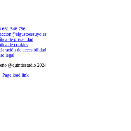
 661 546 756
accion@elgustoessuyo.es
ítica de privacidad
ítica de cookies
laración de accesibilidad
so legal
eño @quintiestudio 2024
Page load link
Ir
a
Arriba