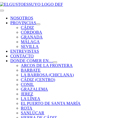
Saltar
al
Toggle
contenido
Navigation
NOSOTROS
PROVINCIAS
CÁDIZ
CÓRDOBA
GRANADA
MÁLAGA
SEVILLA
ENTREVISTAS
CONTACTO
DONDE COMER EN…
ARCOS DE LA FRONTERA
BARBATE
LA BARROSA (CHICLANA)
CÁDIZ (CENTRO)
CONIL
GRAZALEMA
JEREZ
LA LÍNEA
EL PUERTO DE SANTA MARÍA
ROTA
SANLÚCAR
SIERRA DE CÁDIZ