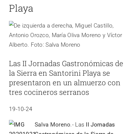
Playa
Ver
imagen
más
grande
Las II Jornadas Gastronómicas de
la Sierra en Santorini Playa se
presentaron en un almuerzo con
tres cocineros serranos
19-10-24
Salva Moreno
.- Las
II Jornadas