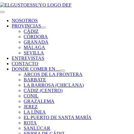
Saltar
al
Toggle
contenido
Navigation
NOSOTROS
PROVINCIAS
CÁDIZ
CÓRDOBA
GRANADA
MÁLAGA
SEVILLA
ENTREVISTAS
CONTACTO
DONDE COMER EN…
ARCOS DE LA FRONTERA
BARBATE
LA BARROSA (CHICLANA)
CÁDIZ (CENTRO)
CONIL
GRAZALEMA
JEREZ
LA LÍNEA
EL PUERTO DE SANTA MARÍA
ROTA
SANLÚCAR
SIERRA DE CÁDIZ