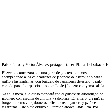
Pablo Terrón y Víctor Álvarez, protagonistas en Planta T el sábado.
F
El evento comenzará con una parte de picoteo, con mosto
acompañando a los chicharrones de jabonero de estero; fino para el
guiño a las marismas, con buñuelo de camarones de estero, y palo
cortado para el carpaccio de solomillo de jabonero con yema salada.
Ya en la mesa, el oloroso maridará con el guisote de albondigón de
jabonero con espuma de chirivía y salicornia. El jarriero (cream), al
burger de lomo alto jabonero, toffe de cream jarriero y paté de
tagarninas. Este plato obtuvo el Premio Saborea Andalucía. Por