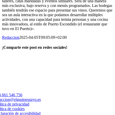
talleres, catas maridadas y eventos similares. Será de una manera
más exclusiva, bajo reserva y con menús programados. Las bodegas
también tendrán ese espacio para presentar sus vinos. Queremos que
sea un aula interactiva en la que podamos desarrollar múltiples
actividades, con una capacidad para treinta personas y una cocina
más innovadora, al estilo de Puerto Escondido (el restaurante que
tuvo en El Puerto)».
Redaccion
2025-04-05T09:05:09+02:00
¡Comparte este post en redes sociales!
Facebook
X
LinkedIn
WhatsApp
Correo
electrónico
 661 546 756
accion@elgustoessuyo.es
ítica de privacidad
ítica de cookies
laración de accesibilidad