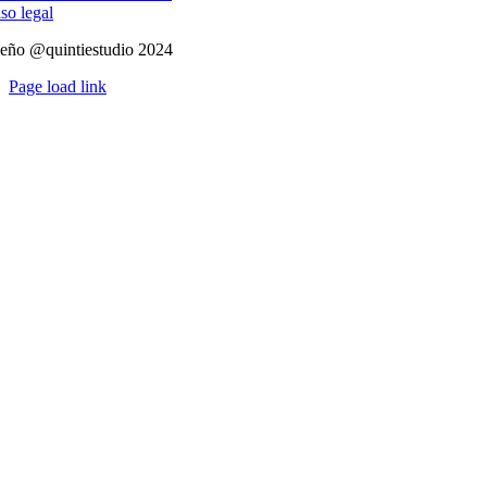
so legal
eño @quintiestudio 2024
Page load link
Ir
a
Arriba