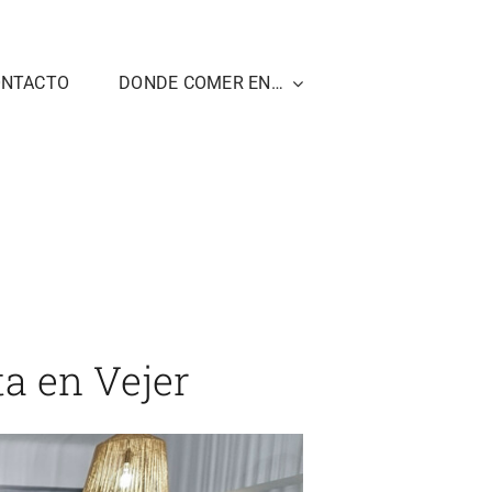
ONTACTO
DONDE COMER EN…
cer Sin Culpa inaugura un punto de venta en Vejer
ta en Vejer