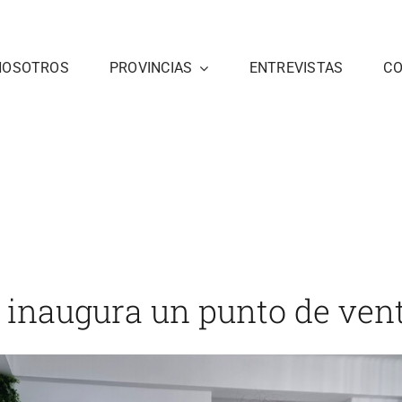
NOSOTROS
PROVINCIAS
ENTREVISTAS
C
 punto de venta en Vejer
Inicio
Cádiz
noticias 3
Pla
 inaugura un punto de ven