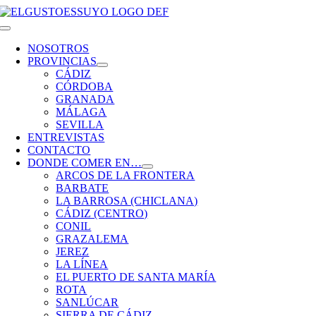
Saltar
al
Toggle
contenido
Navigation
NOSOTROS
PROVINCIAS
CÁDIZ
CÓRDOBA
GRANADA
MÁLAGA
SEVILLA
ENTREVISTAS
CONTACTO
DONDE COMER EN…
ARCOS DE LA FRONTERA
BARBATE
LA BARROSA (CHICLANA)
CÁDIZ (CENTRO)
CONIL
GRAZALEMA
JEREZ
LA LÍNEA
EL PUERTO DE SANTA MARÍA
ROTA
SANLÚCAR
SIERRA DE CÁDIZ