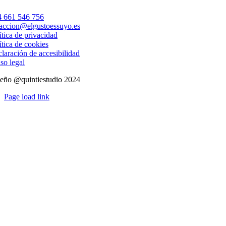
 661 546 756
accion@elgustoessuyo.es
ítica de privacidad
ítica de cookies
laración de accesibilidad
so legal
eño @quintiestudio 2024
Page load link
Ir
a
Arriba