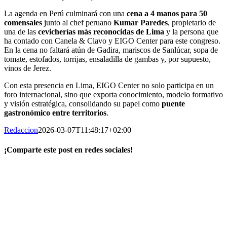
La agenda en Perú culminará con una
cena a 4 manos para 50
comensales
junto al chef peruano
Kumar Paredes
, propietario de
una de las
cevicherías más reconocidas de Lima
y la persona que
ha contado con Canela & Clavo y EIGO Center para este congreso.
En la cena no faltará atún de Gadira, mariscos de Sanlúcar, sopa de
tomate, estofados, torrijas, ensaladilla de gambas y, por supuesto,
vinos de Jerez.
Con esta presencia en Lima, EIGO Center no solo participa en un
foro internacional, sino que exporta conocimiento, modelo formativo
y visión estratégica, consolidando su papel como
puente
gastronómico entre territorios
.
Redaccion
2026-03-07T11:48:17+02:00
¡Comparte este post en redes sociales!
Facebook
X
LinkedIn
WhatsApp
Correo
electrónico