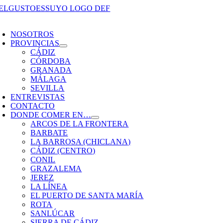
Saltar
al
oggle
contenido
avigation
NOSOTROS
PROVINCIAS
CÁDIZ
CÓRDOBA
GRANADA
MÁLAGA
SEVILLA
ENTREVISTAS
CONTACTO
DONDE COMER EN…
ARCOS DE LA FRONTERA
BARBATE
LA BARROSA (CHICLANA)
CÁDIZ (CENTRO)
CONIL
GRAZALEMA
JEREZ
LA LÍNEA
EL PUERTO DE SANTA MARÍA
ROTA
SANLÚCAR
SIERRA DE CÁDIZ