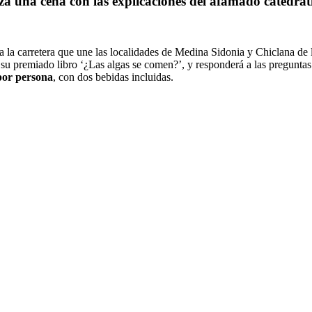
a una cena con las explicaciones del afamado catedrát
 a la carretera que une las localidades de Medina Sidonia y Chiclana de 
á su premiado libro ‘¿Las algas se comen?’, y responderá a las preguntas 
por persona
, con dos bebidas incluidas.