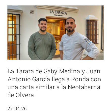
Ver
imagen
más
grande
La Tarara de Gaby Medina y Juan
Antonio García llega a Ronda con
una carta similar a la Neotaberna
de Olvera
27-04-26